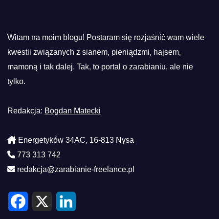
Witam na moim blogu! Postaram się rozjaśnić wam wiele
kwestii związanych z sianem, pieniądzmi, hajsem,
mamoną i tak dalej. Tak, to portal o zarabianiu, ale nie
tylko.
Redakcja:
Bogdan Matecki
Energetyków 34AC, 16-813 Nysa
773 313 742
redakcja@zarabianie-freelance.pl
F
X
L
a
i
c
n
e
k