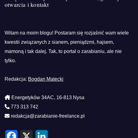
otwarcia i kontakt
Witam na moim blogu! Postaram się rozjaśnić wam wiele
kwestii związanych z sianem, pieniądzmi, hajsem,
mamoną i tak dalej. Tak, to portal o zarabianiu, ale nie
tylko.
Redakcja:
Bogdan Matecki
Energetyków 34AC, 16-813 Nysa
773 313 742
redakcja@zarabianie-freelance.pl
F
X
L
a
i