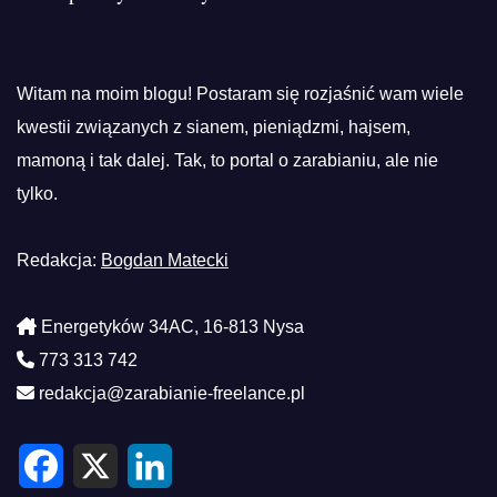
Witam na moim blogu! Postaram się rozjaśnić wam wiele
kwestii związanych z sianem, pieniądzmi, hajsem,
mamoną i tak dalej. Tak, to portal o zarabianiu, ale nie
tylko.
Redakcja:
Bogdan Matecki
Energetyków 34AC, 16-813 Nysa
773 313 742
redakcja@zarabianie-freelance.pl
F
X
L
a
i
c
n