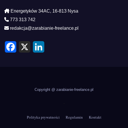
Energetyków 34AC, 16-813 Nysa
773 313 742
redakcja@zarabianie-freelance.pl
F
X
L
a
i
c
n
e
k
b
e
o
d
o
I
k
n
Copyright @ zarabianie-freelance.pl
.
Polityka prywatności
Regulamin
Kontakt