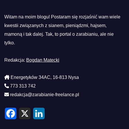
Witam na moim blogu! Postaram się rozjaśnić wam wiele
kwestii związanych z sianem, pieniądzmi, hajsem,
mamoną i tak dalej. Tak, to portal o zarabianiu, ale nie
tylko.
Redakcja:
Bogdan Matecki
Energetyków 34AC, 16-813 Nysa
773 313 742
redakcja@zarabianie-freelance.pl
F
X
L
a
i
c
n
e
k
b
e