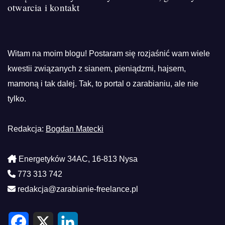
otwarcia i kontakt
Witam na moim blogu! Postaram się rozjaśnić wam wiele
kwestii związanych z sianem, pieniądzmi, hajsem,
mamoną i tak dalej. Tak, to portal o zarabianiu, ale nie
tylko.
Redakcja:
Bogdan Matecki
Energetyków 34AC, 16-813 Nysa
773 313 742
redakcja@zarabianie-freelance.pl
F
X
L
a
i