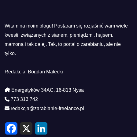
Witam na moim blogu! Postaram się rozjaśnić wam wiele
kwestii związanych z sianem, pieniądzmi, hajsem,
mamoną i tak dalej. Tak, to portal o zarabianiu, ale nie
tylko.
Redakcja:
Bogdan Matecki
Energetyków 34AC, 16-813 Nysa
773 313 742
redakcja@zarabianie-freelance.pl
F
X
L
a
i
c
n