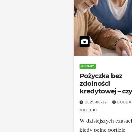
PORADY
Pożyczka bez
zdolności
kredytowej – cz
naprawdę można
2025-08-19
BOGDA
otrzymać?
MATECKI
W dzisiejszych czasac
kiedy pełne portfele