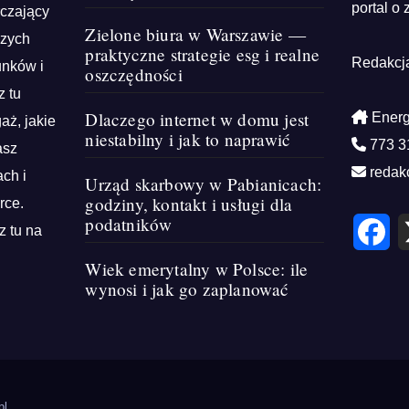
portal o 
rczający
Zielone biura w Warszawie —
szych
praktyczne strategie esg i realne
Redakcj
unków i
oszczędności
z tu
Dlaczego internet w domu jest
Energ
aż, jakie
niestabilny i jak to naprawić
773 3
asz
redak
ch i
Urząd skarbowy w Pabianicach:
godziny, kontakt i usługi dla
rce.
podatników
F
z tu na
a
c
e
Wiek emerytalny w Polsce: ile
b
wynosi i jak go zaplanować
o
o
k
pl