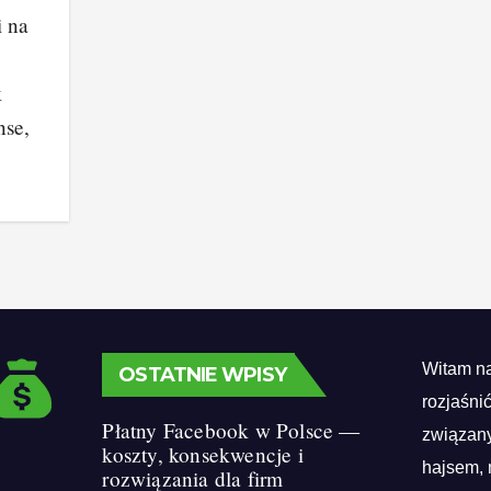
i na
k
nse,
Witam na
OSTATNIE WPISY
rozjaśni
Płatny Facebook w Polsce —
związany
koszty, konsekwencje i
hajsem, 
rozwiązania dla firm