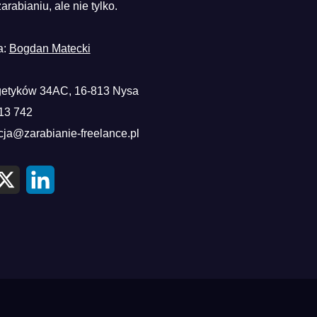
zarabianiu, ale nie tylko.
a:
Bogdan Matecki
etyków 34AC, 16-813 Nysa
13 742
cja@zarabianie-freelance.pl
X
L
i
n
k
e
d
I
n