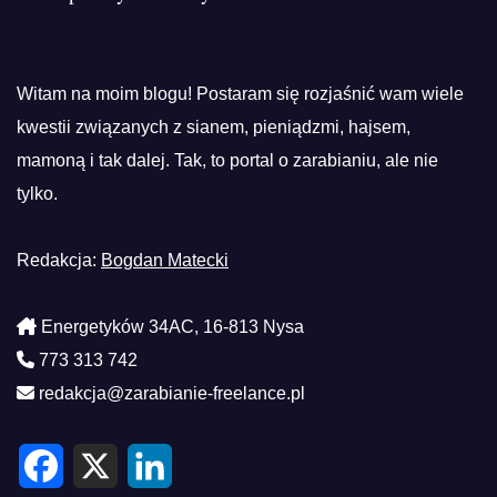
Witam na moim blogu! Postaram się rozjaśnić wam wiele
kwestii związanych z sianem, pieniądzmi, hajsem,
mamoną i tak dalej. Tak, to portal o zarabianiu, ale nie
tylko.
Redakcja:
Bogdan Matecki
Energetyków 34AC, 16-813 Nysa
773 313 742
redakcja@zarabianie-freelance.pl
F
X
L
a
i
c
n