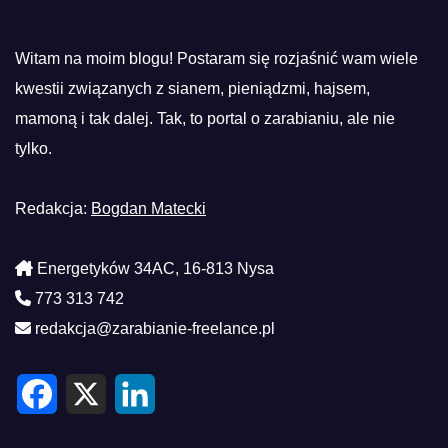
Witam na moim blogu! Postaram się rozjaśnić wam wiele
kwestii związanych z sianem, pieniądzmi, hajsem,
mamoną i tak dalej. Tak, to portal o zarabianiu, ale nie
tylko.
Redakcja:
Bogdan Matecki
Energetyków 34AC, 16-813 Nysa
773 313 742
redakcja@zarabianie-freelance.pl
F
X
L
a
i
c
n
e
k
b
e