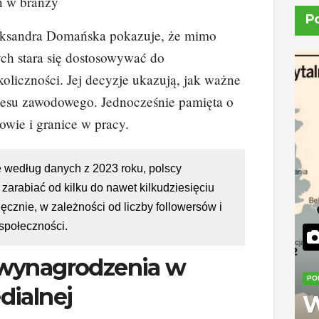
n w branży
P
ksandra Domańska pokazuje, że mimo
ch stara się dostosowywać do
koliczności. Jej decyzje ukazują, jak ważne
kcesu zawodowego. Jednocześnie pamięta o
owie i granice w pracy.
e według danych z 2023 roku, polscy
ą zarabiać od kilku do nawet kilkudziesięciu
ięcznie, w zależności od liczby followersów i
społeczności.
wynagrodzenia w
PO
dialnej
W