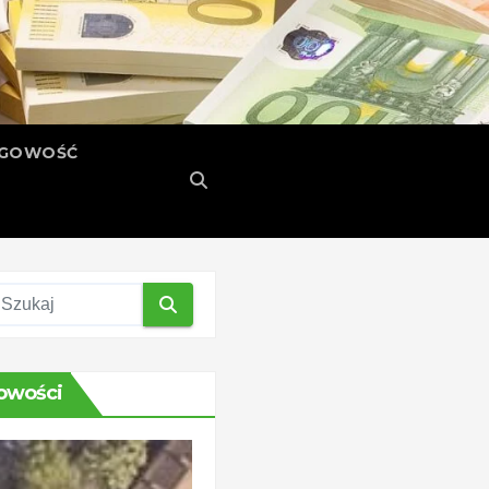
ĘGOWOŚĆ
owości