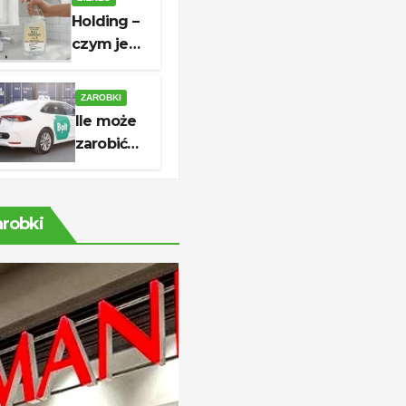
do której
Holding –
czynne są
czym jest,
sklepy?
jak działa
i kiedy
ZAROBKI
warto go
Ile może
utworzyć?
zarobić
kierowca
Bolt?
Stawki,
arobki
koszty i
realny
dochód