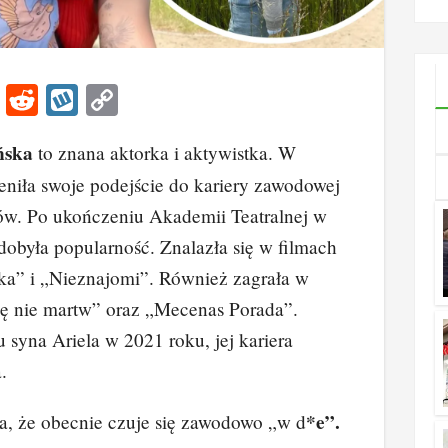
ile 
Li
R
W
C
n
e
yk
o
ńska
to znana aktorka i aktywistka. W
k
d
o
p
ieniła swoje podejście do kariery zawodowej
e
di
p
y
ów. Po ukończeniu Akademii Teatralnej w
dI
t
Li
obyła popularność. Znalazła się w filmach
n
n
ka” i „Nieznajomi”. Również zagrała w
k
ię nie martw” oraz „Mecenas Porada”.
 syna Ariela w 2021 roku, jej kariera
.
*e”.
, że obecnie czuje się zawodowo „w d