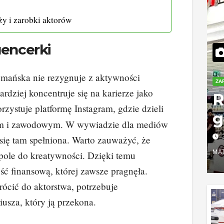
y i zarobki aktorów
uencerki
mańska nie rezygnuje z aktywności
ZA
rdziej koncentruje się na karierze jako
R
rzystuje platformę Instagram, gdzie dzieli
g
tym i zawodowym. W wywiadzie dla mediów
o
 się tam spełniona. Warto zauważyć, że
w
MA
pole do kreatywności. Dzięki temu
ść finansową, której zawsze pragnęła.
k
rócić do aktorstwa, potrzebuje
s
usza, który ją przekona.