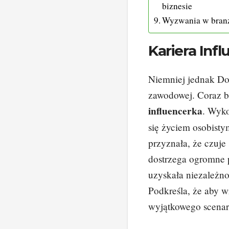
biznesie
Wyzwania w branż
Kariera Infl
Niemniej jednak Do
zawodowej. Coraz ba
influencerka
. Wyko
się życiem osobis
przyznała, że czuje
dostrzega ogromne 
uzyskała niezależno
Podkreśla, że aby w
wyjątkowego scenari