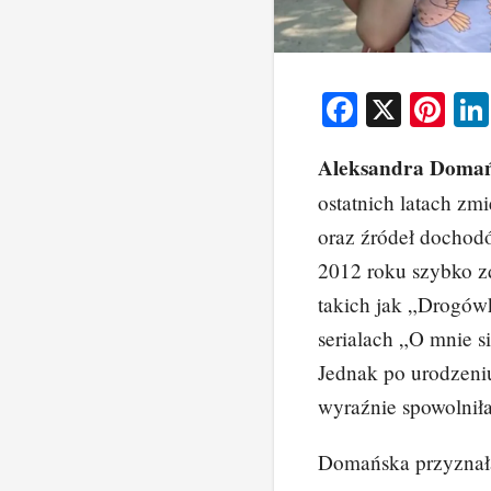
F
X
Pi
a
nt
Aleksandra Doma
c
er
ostatnich latach zm
e
e
oraz źródeł dochod
b
st
2012 roku szybko zd
o
takich jak „Drogów
o
serialach „O mnie s
k
Jednak po urodzeniu
wyraźnie spowolniła
Domańska przyznała