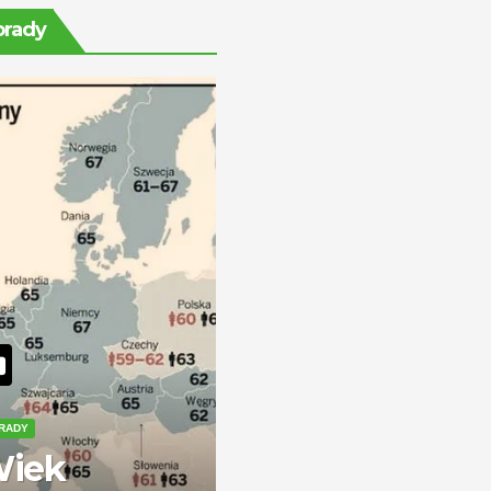
rentę na stałe?
orady
RADY
iek