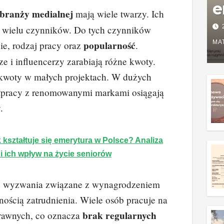
e
branży medialnej
mają wiele twarzy. Ich
P
 wielu czynników. Do tych czynników
w
popularność
MA
ie, rodzaj pracy oraz
.
ze i influencerzy zarabiają różne kwoty.
g
 kwoty w małych projektach. W dużych
z
łpracy z renomowanymi markami osiągają
.
 kształtuje się emerytura w Polsce? Analiza
 i ich wpływ na życie seniorów
j wyzwania związane z wynagrodzeniem
lnością zatrudnienia. Wiele osób pracuje na
brak regularnych
awnych, co oznacza