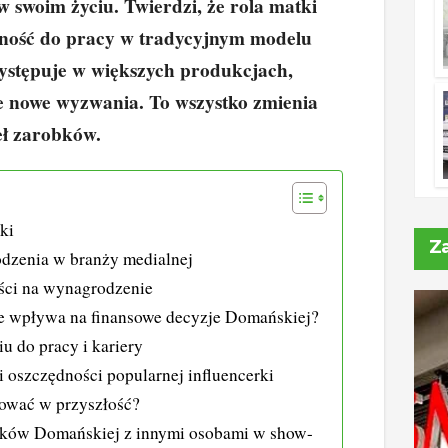
w swoim życiu. Twierdzi, że
rola matki
lność do pracy w tradycyjnym modelu
ystępuje w większych produkcjach,
e nowe wyzwania. To wszystko zmienia
eł zarobków.
ki
Z
dzenia w branży medialnej
ci na wynagrodzenie
ne wpływa na finansowe decyzje Domańskiej?
u do pracy i kariery
 i oszczędności popularnej influencerki
tować w przyszłość?
ków Domańskiej z innymi osobami w show-