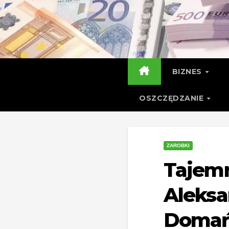
Skip
to
content
BIZNES
OSZCZĘDZANIE
ZAROBKI
Tajem
Aleksa
Domańs