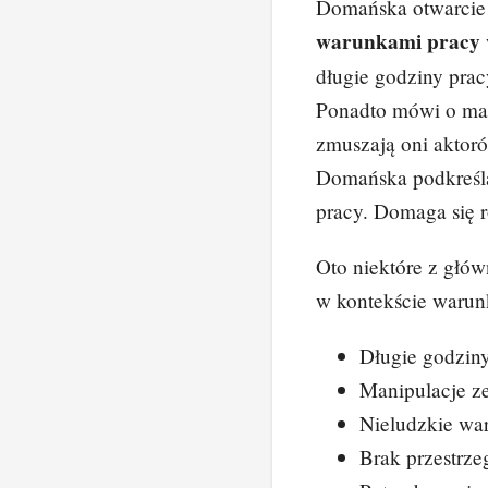
Domańska otwarcie
warunkami pracy
długie godziny prac
Ponadto mówi o man
zmuszają oni aktor
Domańska podkreśla
pracy. Domaga się r
Oto niektóre z głó
w kontekście warun
Długie godziny
Manipulacje z
Nieludzkie war
Brak przestrze