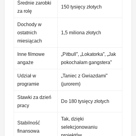
Średnie zarobki
150 tysięcy złotych
za rolę
Dochody w
ostatnich
1,5 miliona złotych
miesiącach
Inne filmowe
„Pitbull”, „Lokatorka”, „Jak
angaże
pokochałam gangstera”
Udział w
„Taniec z Gwiazdami”
programie
(jurorem)
Stawki za dzień
Do 180 tysięcy złotych
pracy
Tak, dzięki
Stabilność
selekcjonowaniu
finansowa
projektów