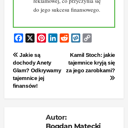
reklamowej, co przyczynia się
do jego sukcesu finansowego.
F
X
Pi
Li
R
W
C
a
nt
n
e
yk
o
c
er
k
d
o
p
Nawigacja
Jakie są
Kamil Stoch: jakie
dochody Anety
tajemnice kryją się
e
e
e
di
p
y
wpisu
Glam? Odkrywamy
za jego zarobkami?
b
st
dI
t
Li
tajemnice jej
o
n
n
finansów!
o
k
k
Autor:
Bogdan Matecki