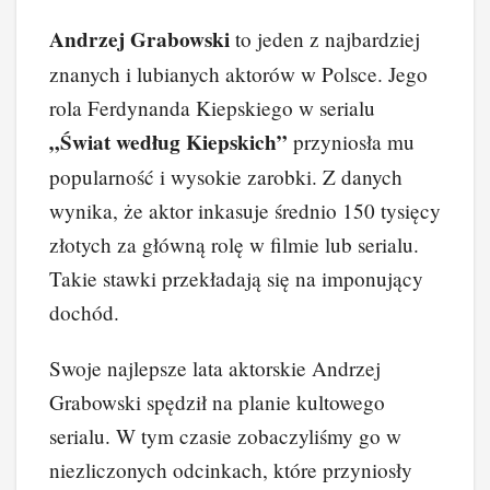
a
nt
n
e
yk
o
Andrzej Grabowski
to jeden z najbardziej
c
er
k
d
o
p
znanych i lubianych aktorów w Polsce. Jego
e
e
e
di
p
y
rola Ferdynanda Kiepskiego w serialu
b
st
dI
t
Li
„Świat według Kiepskich”
przyniosła mu
o
n
n
popularność i wysokie zarobki. Z danych
o
k
wynika, że aktor inkasuje średnio 150 tysięcy
k
złotych za główną rolę w filmie lub serialu.
Takie stawki przekładają się na imponujący
dochód.
Swoje najlepsze lata aktorskie Andrzej
Grabowski spędził na planie kultowego
serialu. W tym czasie zobaczyliśmy go w
niezliczonych odcinkach, które przyniosły