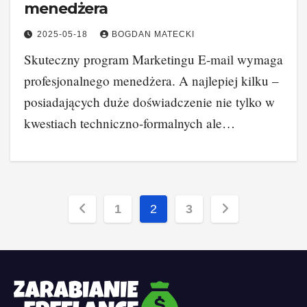
menedżera
2025-05-18
BOGDAN MATECKI
Skuteczny program Marketingu E-mail wymaga
profesjonalnego menedżera. A najlepiej kilku –
posiadających duże doświadczenie nie tylko w
kwestiach techniczno-formalnych ale…
Stronicowanie
1
2
3
wpisów