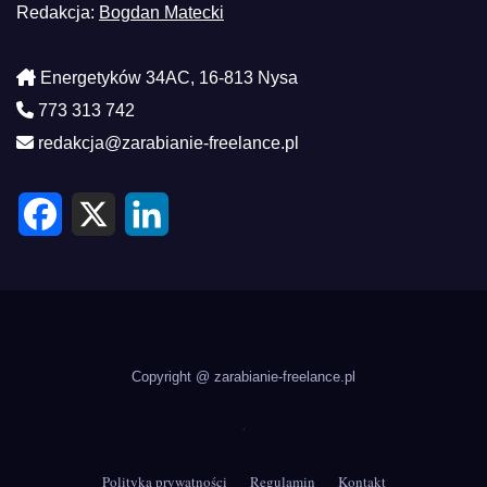
Redakcja:
Bogdan Matecki
Energetyków 34AC, 16-813 Nysa
773 313 742
redakcja@zarabianie-freelance.pl
F
X
L
a
i
c
n
e
k
b
e
o
d
o
I
k
n
Copyright @ zarabianie-freelance.pl
.
Polityka prywatności
Regulamin
Kontakt