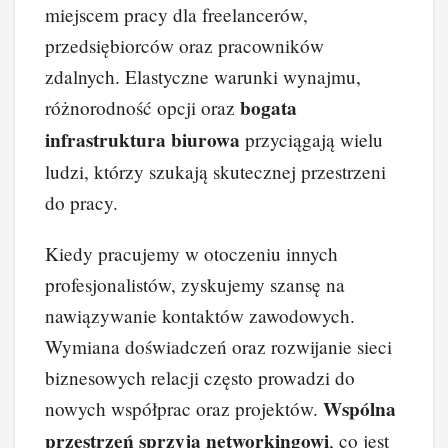
miejscem pracy dla freelancerów,
b
st
dI
t
Li
przedsiębiorców oraz pracowników
o
n
n
zdalnych. Elastyczne warunki wynajmu,
o
k
bogata
różnorodność opcji oraz
k
infrastruktura biurowa
przyciągają wielu
ludzi, którzy szukają skutecznej przestrzeni
do pracy.
Kiedy pracujemy w otoczeniu innych
profesjonalistów, zyskujemy szansę na
nawiązywanie kontaktów zawodowych.
Wymiana doświadczeń oraz rozwijanie sieci
biznesowych relacji często prowadzi do
Wspólna
nowych współprac oraz projektów.
przestrzeń sprzyja networkingowi
, co jest