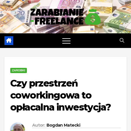
Skip
to
content
ZAROBKI
Czy przestrzeń
coworkingowa to
opłacalna inwestycja?
Autor:
Bogdan Matecki