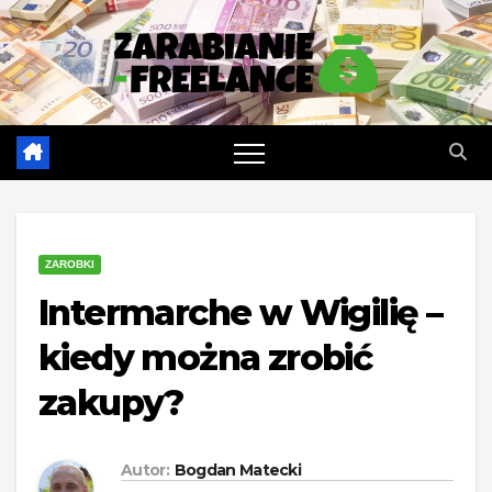
Skip
to
content
ZAROBKI
Intermarche w Wigilię –
kiedy można zrobić
zakupy?
Autor:
Bogdan Matecki