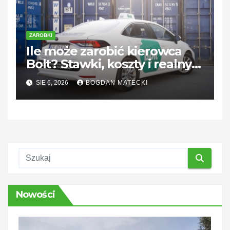
ZAROBKI
Ile może zarobić kierowca
Bolt? Stawki, koszty i realny
dochód
SIE 6, 2026
BOGDAN MATECKI
Nowości