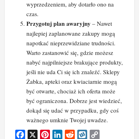
wyprzedzeniem, aby dotarło ono na
czas.
Przygotuj plan awaryjny
– Nawet
najlepiej zaplanowane zakupy mogą
napotkać nieprzewidziane trudności.
Warto zastanowić się, gdzie możesz
nabyć najpilniejsze brakujące produkty,
jeśli nie uda Ci się ich znaleźć. Sklepy
Żabka, apteki oraz kwiaciarnie mogą
być otwarte, chociaż ich oferta może
być ograniczona. Dobrze jest wiedzieć,
dokąd się udać w przypadku, gdy coś
ważnego umknie Twojej uwadze.
F
X
Pi
Li
R
W
C