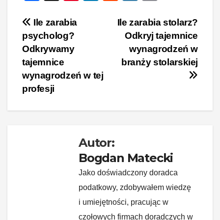
a
nt
n
e
yk
o
c
er
k
d
o
p
Nawigacja
Ile zarabia
Ile zarabia stolarz?
psycholog?
Odkryj tajemnice
e
e
e
di
p
y
wpisu
Odkrywamy
wynagrodzeń w
b
st
dI
t
Li
tajemnice
branży stolarskiej
o
n
n
wynagrodzeń w tej
o
k
profesji
k
Autor:
Bogdan Matecki
Jako doświadczony doradca
podatkowy, zdobywałem wiedzę
i umiejętności, pracując w
czołowych firmach doradczych w