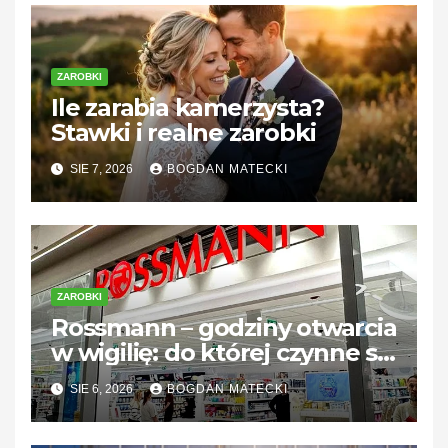
ZAROBKI
Ile zarabia kamerzysta?
Stawki i realne zarobki
SIE 7, 2026
BOGDAN MATECKI
ZAROBKI
Rossmann – godziny otwarcia
w wigilię: do której czynne są
sklepy?
SIE 6, 2026
BOGDAN MATECKI