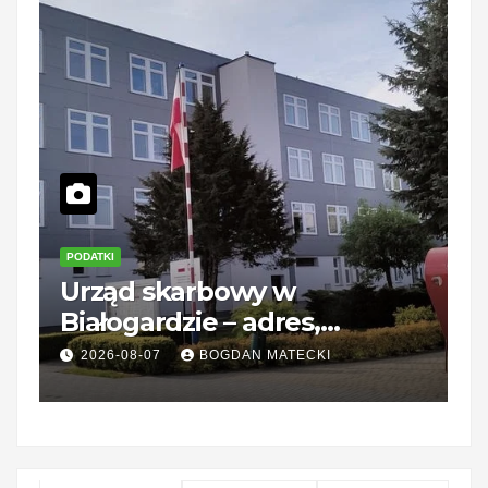
PODATKI
P
Urząd skarbowy w
K
Białogardzie – adres,
d
godziny i kontakt
2026-08-07
BOGDAN MATECKI