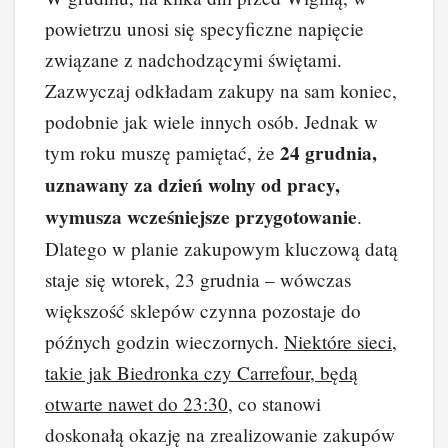
c
er
k
d
o
p
powietrzu unosi się specyficzne napięcie
e
e
e
di
p
y
związane z nadchodzącymi świętami.
b
st
dI
t
Li
Zazwyczaj odkładam zakupy na sam koniec,
o
n
n
podobnie jak wiele innych osób. Jednak w
o
k
24 grudnia,
tym roku muszę pamiętać, że
k
uznawany za dzień wolny od pracy,
wymusza wcześniejsze przygotowanie
.
Dlatego w planie zakupowym kluczową datą
staje się wtorek, 23 grudnia – wówczas
większość sklepów czynna pozostaje do
późnych godzin wieczornych.
Niektóre sieci,
takie jak Biedronka czy Carrefour, będą
otwarte nawet do 23:30
, co stanowi
doskonałą okazję na zrealizowanie zakupów