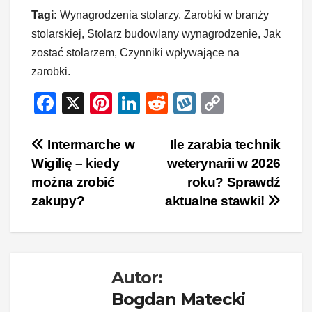
Tagi:
Wynagrodzenia stolarzy, Zarobki w branży
stolarskiej, Stolarz budowlany wynagrodzenie, Jak
zostać stolarzem, Czynniki wpływające na
zarobki.
F
X
Pi
Li
R
W
C
a
nt
n
e
yk
o
c
er
k
d
o
p
Nawigacja
Intermarche w
Ile zarabia technik
Wigilię – kiedy
weterynarii w 2026
e
e
e
di
p
y
wpisu
można zrobić
roku? Sprawdź
b
st
dI
t
Li
zakupy?
aktualne stawki!
o
n
n
o
k
k
Autor:
Bogdan Matecki