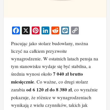
F
X
Pi
Li
R
W
C
a
nt
n
e
yk
o
Pracując jako stolarz budowlany, można
c
er
k
d
o
p
liczyć na całkiem przyzwoite
e
e
e
di
p
y
wynagrodzenie. W ostatnich latach pensja na
b
st
dI
t
Li
tym stanowisku wydaje się być stabilna, a
o
n
n
7 040 zł brutto
średnia wynosi około
o
k
miesięcznie
. Co ważne, co drugi stolarz
k
od 6 120 zł do 8 380 zł
zarabia
, co wyraźnie
pokazuje, że różnice w wynagrodzeniach
wynikają z wielu czynników, takich jak