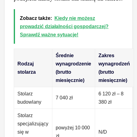
Zobacz także:
Kiedy nie możesz
prowadzić działalności gospodarczej?
Sprawdź ważne sytuacje!
Średnie
Zakres
Rodzaj
wynagrodzenie
wynagrodzeń
stolarza
(brutto
(brutto
miesięcznie)
miesięcznie)
Stolarz
6 120 zł – 8
7 040 zł
budowlany
380 zł
Stolarz
specjalizujący
powyżej 10 000
się w
N/D
zł