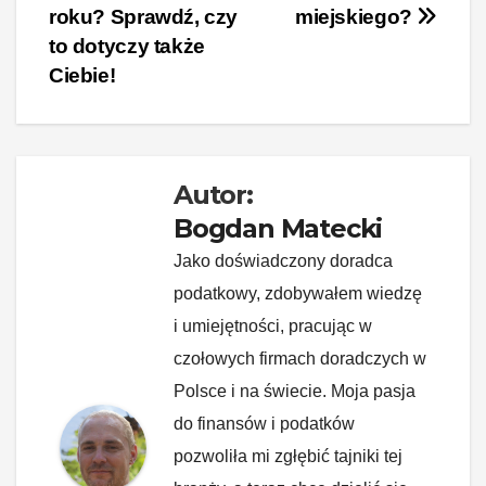
b
st
dI
t
Li
roku? Sprawdź, czy
miejskiego?
o
n
n
to dotyczy także
o
k
Ciebie!
k
Autor:
Bogdan Matecki
Jako doświadczony doradca
podatkowy, zdobywałem wiedzę
i umiejętności, pracując w
czołowych firmach doradczych w
Polsce i na świecie. Moja pasja
do finansów i podatków
pozwoliła mi zgłębić tajniki tej