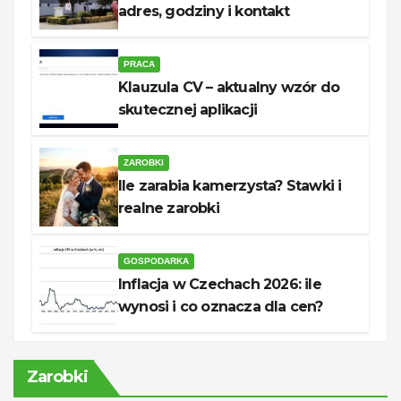
adres, godziny i kontakt
PRACA
Klauzula CV – aktualny wzór do
skutecznej aplikacji
ZAROBKI
Ile zarabia kamerzysta? Stawki i
realne zarobki
GOSPODARKA
Inflacja w Czechach 2026: ile
wynosi i co oznacza dla cen?
Zarobki