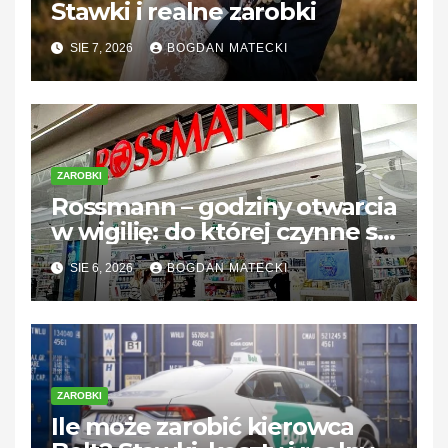
Stawki i realne zarobki
SIE 7, 2026
BOGDAN MATECKI
ZAROBKI
Rossmann – godziny otwarcia
w wigilię: do której czynne są
sklepy?
SIE 6, 2026
BOGDAN MATECKI
ZAROBKI
Ile może zarobić kierowca