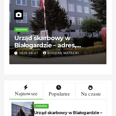
PODATKI
P
Urząd skarbowy w
K
Białogardzie – adres,
d
godziny i kontakt
2026-08-07
BOGDAN MATECKI
Najnowsze
Popularne
Na czasie
PODATKI
Urząd skarbowy w Białogardzie –