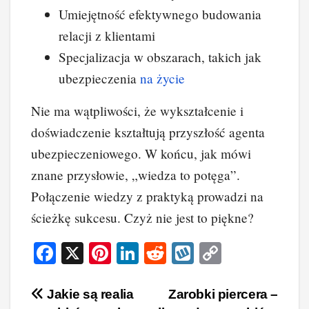
Umiejętność efektywnego budowania
relacji z klientami
Specjalizacja w obszarach, takich jak
ubezpieczenia
na życie
Nie ma wątpliwości, że wykształcenie i
doświadczenie kształtują przyszłość agenta
ubezpieczeniowego. W końcu, jak mówi
znane przysłowie, „wiedza to potęga”.
Połączenie wiedzy z praktyką prowadzi na
ścieżkę sukcesu. Czyż nie jest to piękne?
F
X
Pi
Li
R
W
C
a
nt
n
e
yk
o
c
er
k
d
o
p
Nawigacja
Jakie są realia
Zarobki piercera –