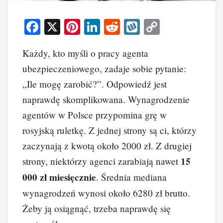
F
X
Pi
Li
R
W
C
a
nt
n
e
yk
o
Każdy, kto myśli o pracy agenta
c
er
k
d
o
p
ubezpieczeniowego, zadaje sobie pytanie:
e
e
e
di
p
y
„Ile mogę zarobić?”. Odpowiedź jest
b
st
dI
t
Li
naprawdę skomplikowana. Wynagrodzenie
o
n
n
agentów w Polsce przypomina grę w
o
k
rosyjską ruletkę. Z jednej strony są ci, którzy
k
zaczynają z kwotą około 2000 zł. Z drugiej
15
strony, niektórzy agenci zarabiają nawet
000 zł miesięcznie
. Średnia mediana
wynagrodzeń wynosi około 6280 zł brutto.
Żeby ją osiągnąć, trzeba naprawdę się