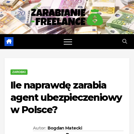
Skip
to
content
ZAROBKI
Ile naprawdę zarabia
agent ubezpieczeniowy
w Polsce?
Autor:
Bogdan Matecki