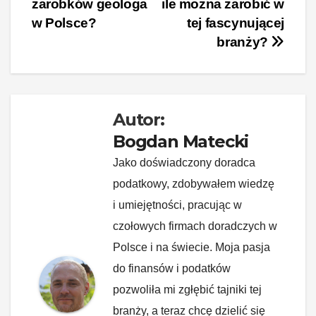
zarobków geologa
ile można zarobić w
e
e
e
di
p
y
wpisu
w Polsce?
tej fascynującej
b
st
dI
t
Li
branży?
o
n
n
o
k
k
Autor:
Bogdan Matecki
Jako doświadczony doradca
podatkowy, zdobywałem wiedzę
i umiejętności, pracując w
czołowych firmach doradczych w
Polsce i na świecie. Moja pasja
do finansów i podatków
pozwoliła mi zgłębić tajniki tej
branży, a teraz chcę dzielić się