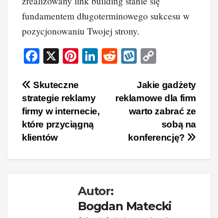
zrealizowany link building stanie się
fundamentem długoterminowego sukcesu w
pozycjonowaniu Twojej strony.
F
X
Pi
Li
R
W
C
a
nt
n
e
yk
o
c
er
k
d
o
p
Nawigacja
Skuteczne
Jakie gadżety
strategie reklamy
reklamowe dla firm
e
e
e
di
p
y
wpisu
firmy w internecie,
warto zabrać ze
b
st
dI
t
Li
które przyciągną
sobą na
o
n
n
klientów
konferencję?
o
k
k
Autor:
Bogdan Matecki