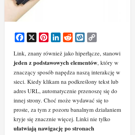
F
X
Pi
Li
R
W
C
a
nt
n
e
yk
o
Link, znany również jako hiperłącze, stanowi
c
er
k
d
o
p
jeden z podstawowych elementów
, który w
e
e
e
di
p
y
znaczący sposób napędza naszą interakcję w
b
st
dI
t
Li
sieci. Kiedy klikam na podkreślony tekst lub
o
n
n
adres URL, automatycznie przenoszę się do
o
k
innej strony. Choć może wydawać się to
k
proste, za tym z pozoru banalnym działaniem
kryje się znacznie więcej. Linki nie tylko
ułatwiają nawigację po stronach