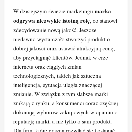
a
nt
n
e
yk
o
marka
W dzisiejszym świecie marketingu
c
er
k
d
o
p
odgrywa niezwykle istotną rolę
, co stanowi
e
e
e
di
p
y
zdecydowanie nową jakość. Jeszcze
b
st
dI
t
Li
niedawno wystarczało stworzyć produkt o
o
n
n
dobrej jakości oraz ustawić atrakcyjną cenę,
o
k
aby przyciągnąć klientów. Jednak w erze
k
internetu oraz ciągłych zmian
technologicznych, takich jak sztuczna
inteligencja, sytuacja uległa znaczącej
zmianie. W związku z tym słabsze marki
znikają z rynku, a konsumenci coraz częściej
dokonują wyborów zakupowych w oparciu o
reputację marki, a nie tylko o sam produkt.
Dla firm, które pragną rozwijać się i osiągać