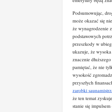
emerytury będą zna
Podsumowując, drog
może okazać się nie
że wynagrodzenie za
podstawowych potrz
przeszkody w ubiega
ukazuje, że wysoka
znacznie dłuższego
pamiętać, że nie tyl
wysokość zgromadz
przyszłych finansach
zarobki saunamistrza
że ten temat zyskuj
stanie się impulse