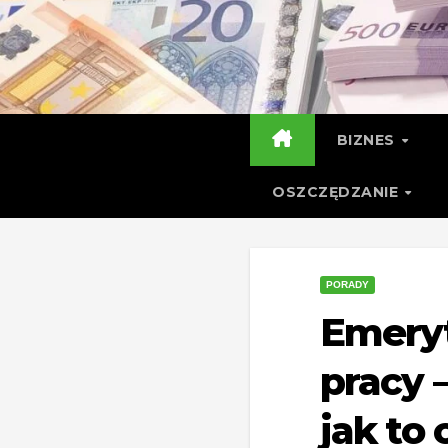
Skip
to
content
BIZNES
OSZCZĘDZANIE
PORADY
Emeryt
pracy –
jak to