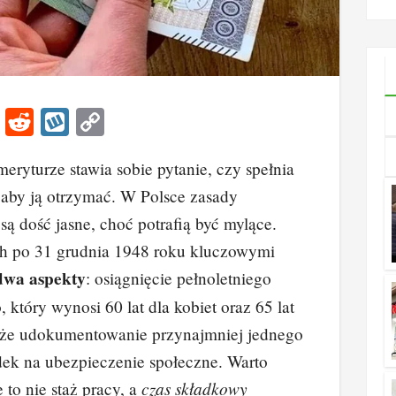
il
Li
R
W
C
n
e
yk
o
ryturze stawia sobie pytanie, czy spełnia
k
d
o
p
 aby ją otrzymać. W Polsce zasady
e
di
p
y
są dość jasne, choć potrafią być mylące.
dI
t
Li
h po 31 grudnia 1948 roku kluczowymi
n
n
dwa aspekty
: osiągnięcie pełnoletniego
k
 który wynosi 60 lat dla kobiet oraz 65 lat
kże udokumentowanie przynajmniej jednego
dek na ubezpieczenie społeczne. Warto
czas składkowy
 to nie staż pracy, a