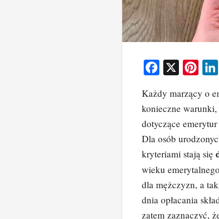
F
X
Pi
a
nt
Każdy marzący o eme
c
er
konieczne warunki,
e
e
dotyczące emerytur 
b
st
Dla osób urodzonyc
o
kryteriami stają się
o
wieku emerytalnego,
k
dla mężczyzn, a ta
dnia opłacania skła
zatem zaznaczyć, że