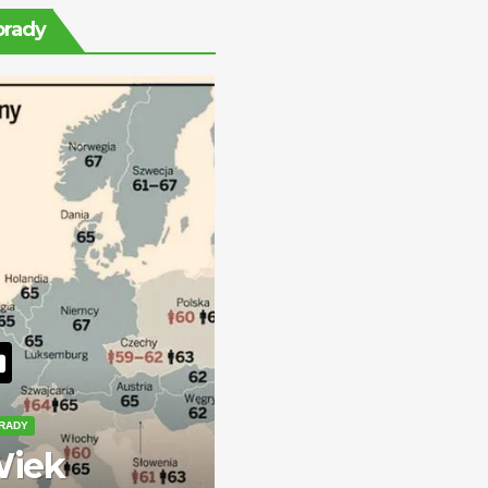
rentę na stałe?
orady
RADY
iek