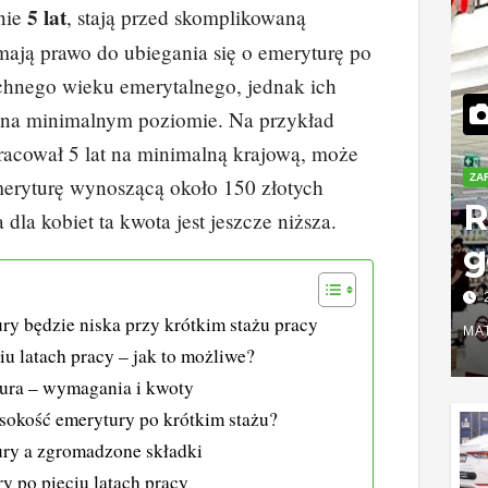
5 lat
nie
, stają przed skomplikowaną
mają prawo do ubiegania się o emeryturę po
chnego wieku emerytalnego, jednak ich
 na minimalnym poziomie. Na przykład
racował 5 lat na minimalną krajową, może
ZA
meryturę wynoszącą około 150 złotych
R
a dla kobiet ta kwota jest jeszcze niższa.
g
o
y będzie niska przy krótkim stażu pracy
w
MA
iu latach pracy – jak to możliwe?
k
ura – wymagania i kwoty
s
ysokość emerytury po krótkim stażu?
ry a zgromadzone składki
y po pięciu latach pracy