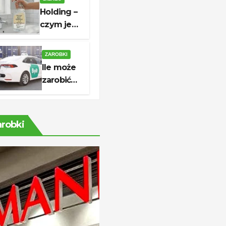
do której
Holding –
czynne są
czym jest,
sklepy?
jak działa
i kiedy
ZAROBKI
warto go
Ile może
utworzyć?
zarobić
kierowca
Bolt?
Stawki,
arobki
koszty i
realny
dochód