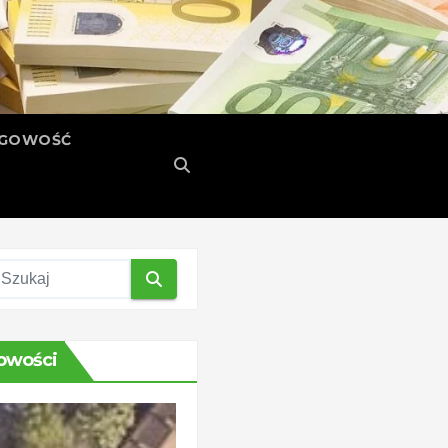
ĘGOWOŚĆ
owości