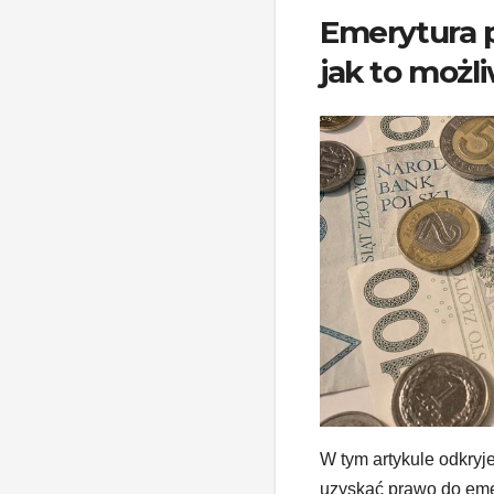
Emerytura p
jak to możl
W tym artykule odkryj
uzyskać prawo do emer