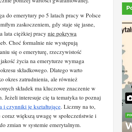
cznie poniżej wartości gwarantowanej.
P
a do emerytury po 5 latach pracy w Polsce
miłym zaskoczeniem, gdy staje się jasne,
 lata ciężkiej pracy
nie pokrywa
eb. Choć formalnie nie występują
niu się o emeryturę, rzeczywistość
 jakość życia na emeryturze wymaga
 okresu składkowego. Dlatego warto
ko okres zatrudnienia, ale również
onych składek ma kluczowe znaczenie w
. Jeżeli interesuje cię ta tematyka to poznaj
 i czynniki je kształtujące
. Liczmy na to,
e coraz większą uwagę w społeczeństwie i
PO
W
m do zmian w systemie emerytalnym.