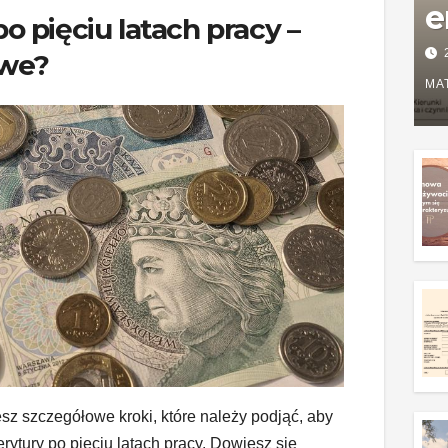
e
o pięciu latach pracy –
P
iwe?
w
MA
g
z
esz szczegółowe kroki, które należy podjąć, aby
ytury po pięciu latach pracy. Dowiesz się