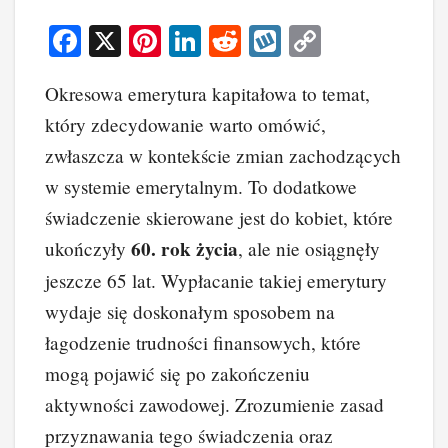
F
X
Pi
Li
R
W
C
a
nt
n
e
yk
o
Okresowa emerytura kapitałowa to temat,
c
er
k
d
o
p
który zdecydowanie warto omówić,
e
e
e
di
p
y
zwłaszcza w kontekście zmian zachodzących
b
st
dI
t
Li
w systemie emerytalnym. To dodatkowe
o
n
n
świadczenie skierowane jest do kobiet, które
o
k
60. rok życia
ukończyły
, ale nie osiągnęły
k
jeszcze 65 lat. Wypłacanie takiej emerytury
wydaje się doskonałym sposobem na
łagodzenie trudności finansowych, które
mogą pojawić się po zakończeniu
aktywności zawodowej. Zrozumienie zasad
przyznawania tego świadczenia oraz