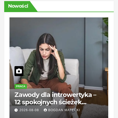
Nowości
PRACA
P
Zawody dla introwertyka –
U
12 spokojnych ścieżek
B
kariery unerquicklich
g
2026-08-08
BOGDAN MATECKI