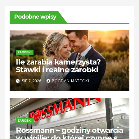
Podobne wpisy
ZAROBKI
Ile zarabia kamerzysta?
Stawki i realne zarobki
SIE 7, 2026
BOGDAN MATECKI
ZAROBKI
Rossmann – godziny otwarcia
w wigilię: do której czynne są