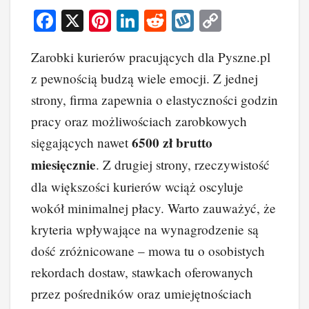
F
X
Pi
Li
R
W
C
a
nt
n
e
yk
o
Zarobki kurierów pracujących dla Pyszne.pl
c
er
k
d
o
p
z pewnością budzą wiele emocji. Z jednej
e
e
e
di
p
y
strony, firma zapewnia o elastyczności godzin
b
st
dI
t
Li
pracy oraz możliwościach zarobkowych
o
n
n
6500 zł brutto
sięgających nawet
o
k
miesięcznie
. Z drugiej strony, rzeczywistość
k
dla większości kurierów wciąż oscyluje
wokół minimalnej płacy. Warto zauważyć, że
kryteria wpływające na wynagrodzenie są
dość zróżnicowane – mowa tu o osobistych
rekordach dostaw, stawkach oferowanych
przez pośredników oraz umiejętnościach