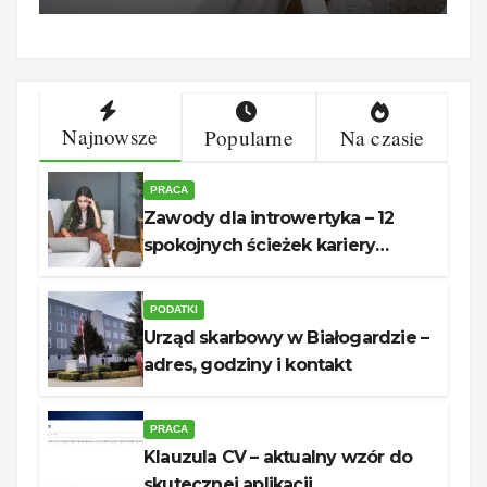
Najnowsze
Popularne
Na czasie
PRACA
Zawody dla introwertyka – 12
spokojnych ścieżek kariery
unerquicklich
PODATKI
Urząd skarbowy w Białogardzie –
adres, godziny i kontakt
PRACA
Klauzula CV – aktualny wzór do
skutecznej aplikacji