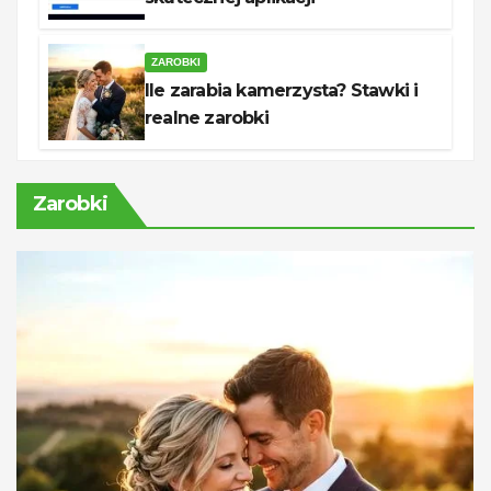
ZAROBKI
Ile zarabia kamerzysta? Stawki i
realne zarobki
Zarobki