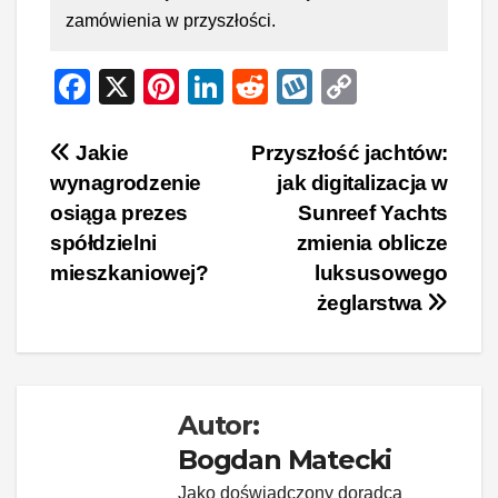
zamówienia w przyszłości.
F
X
Pi
Li
R
W
C
a
nt
n
e
yk
o
c
er
k
d
o
p
Nawigacja
Jakie
Przyszłość jachtów:
wynagrodzenie
jak digitalizacja w
e
e
e
di
p
y
wpisu
osiąga prezes
Sunreef Yachts
b
st
dI
t
Li
spółdzielni
zmienia oblicze
o
n
n
mieszkaniowej?
luksusowego
o
k
żeglarstwa
k
Autor:
Bogdan Matecki
Jako doświadczony doradca