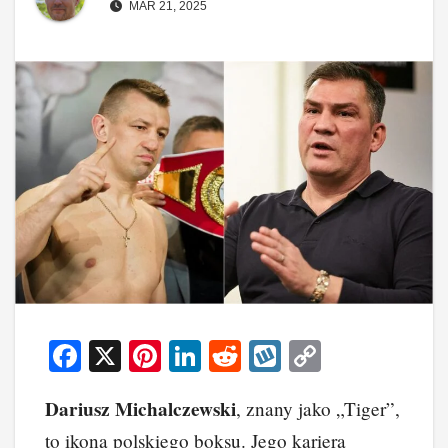
MAR 21, 2025
F
X
Pi
Li
R
W
C
a
nt
n
e
yk
o
Dariusz Michalczewski
, znany jako „Tiger”,
c
er
k
d
o
p
to ikona polskiego boksu. Jego kariera