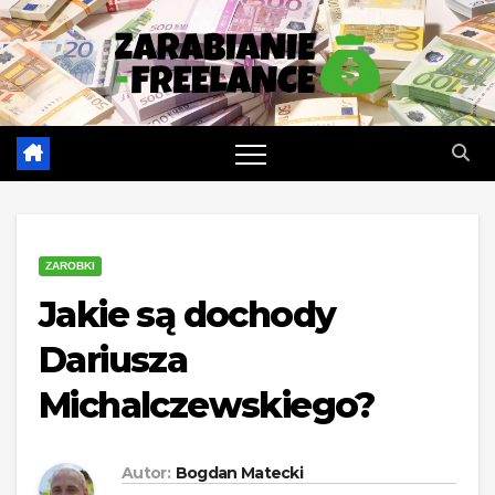
Skip
to
content
ZAROBKI
Jakie są dochody
Dariusza
Michalczewskiego?
Autor:
Bogdan Matecki