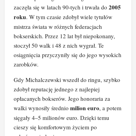
e
e
e
di
p
y
2005
zaczęła się w latach 90-tych i trwała do
b
st
dI
t
Li
roku
. W tym czasie zdobył wiele tytułów
o
n
n
mistrza świata w różnych federacjach
o
k
bokserskich. Przez 12 lat był niepokonany,
k
stoczył 50 walk i 48 z nich wygrał. Te
osiągnięcia przyczyniły się do jego wysokich
zarobków.
Gdy Michalczewski wszedł do ringu, szybko
zdobył reputację jednego z najlepiej
opłacanych bokserów. Jego honoraria za
milion euro
walki wynosiły średnio
, a potem
sięgały 4–5 milionów euro. Dzięki temu
cieszy się komfortowym życiem po