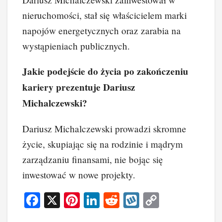
nieruchomości, stał się właścicielem marki
napojów energetycznych oraz zarabia na
wystąpieniach publicznych.
Jakie podejście do życia po zakończeniu
kariery prezentuje Dariusz
Michalczewski?
Dariusz Michalczewski prowadzi skromne
życie, skupiając się na rodzinie i mądrym
zarządzaniu finansami, nie bojąc się
inwestować w nowe projekty.
F
X
Pi
Li
R
W
C
a
nt
n
e
yk
o