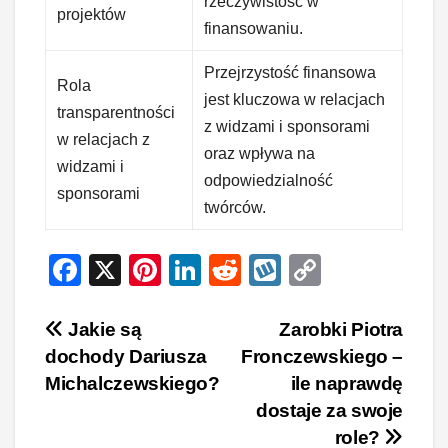
rzeczywistość w
projektów
finansowaniu.
Przejrzystość finansowa
Rola
jest kluczowa w relacjach
transparentności
z widzami i sponsorami
w relacjach z
oraz wpływa na
widzami i
odpowiedzialność
sponsorami
twórców.
F
X
Pi
Li
R
W
C
a
nt
n
e
yk
o
c
er
k
d
o
p
Nawigacja
Jakie są
Zarobki Piotra
dochody Dariusza
Fronczewskiego –
e
e
e
di
p
y
wpisu
Michalczewskiego?
ile naprawdę
b
st
dI
t
Li
dostaje za swoje
o
n
n
role?