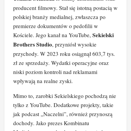
c
er
k
d
o
p
producent filmowy. Stał się istotną postacią w
e
e
e
di
p
y
polskiej branży medialnej, zwłaszcza po
b
st
dI
t
Li
premierze dokumentów o pedofilii w
o
n
n
Sekielski
Kościele. Jego kanał na YouTube,
o
k
Brothers Studio
, przyniósł wysokie
k
przychody. W 2023 roku osiągnął 603,7 tys.
zł ze sprzedaży. Wydatki operacyjne oraz
niski poziom kontroli nad reklamami
wpływają na realne zyski.
Mimo to, zarobki Sekielskiego pochodzą nie
tylko z YouTube. Dodatkowe projekty, takie
jak podcast „Naczelni”, również przynoszą
dochody. Jako prezes Kombinatu