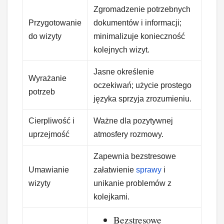
Zgromadzenie potrzebnych
Przygotowanie
dokumentów i informacji;
do wizyty
minimalizuje konieczność
kolejnych wizyt.
Jasne określenie
Wyrażanie
oczekiwań; użycie prostego
potrzeb
języka sprzyja zrozumieniu.
Cierpliwość i
Ważne dla pozytywnej
uprzejmość
atmosfery rozmowy.
Zapewnia bezstresowe
Umawianie
załatwienie
sprawy
i
wizyty
unikanie problemów z
kolejkami.
Bezstresowe