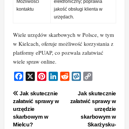
Możliwości
elektroniczny; poprawia
kontaktu
jakość obsługi klienta w
urzędach.
Wiele urzędów skarbowych w Polsce, w tym
w Kielcach, oferuje możliwość korzystania z
platformy ePUAP, co pozwala załatwiać
wiele spraw online.
F
X
Pi
Li
R
W
C
a
nt
n
e
yk
o
c
er
k
d
o
p
Nawigacja
Jak skutecznie
Jak skutecznie
załatwić sprawy w
załatwić sprawy w
e
e
e
di
p
y
wpisu
urzędzie
urzędzie
b
st
dI
t
Li
skarbowym w
skarbowym w
o
n
n
Mielcu?
Skarżysku-