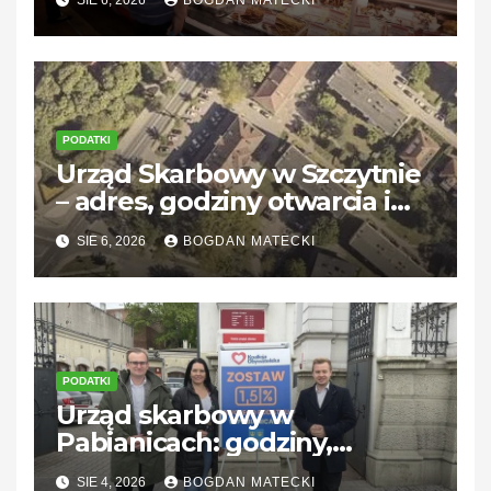
PODATKI
Urząd Skarbowy w Szczytnie
– adres, godziny otwarcia i
kontakt
SIE 6, 2026
BOGDAN MATECKI
PODATKI
Urząd skarbowy w
Pabianicach: godziny,
kontakt i usługi dla
SIE 4, 2026
BOGDAN MATECKI