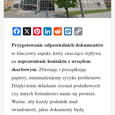
F
X
Pi
Li
R
W
C
a
nt
n
e
yk
o
Przygotowanie odpowiednich dokumentów
c
er
k
d
o
p
to kluczowy aspekt, który znacząco wpływa
e
e
e
di
p
y
usprawnienie kontaktu z urzędem
na
b
st
dI
t
Li
skarbowym
. Zbierając i porządkując
o
n
n
papiery, minimalizujemy ryzyko problemów.
o
k
Dzięki temu składanie zeznań podatkowych
k
czy innych formalności stanie się prostsze.
Ważne, aby każdy podatnik miał
świadomość, jakie dokumenty będą