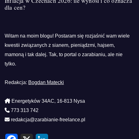
Inflacja w Czechach 2026: ile wynosi i co oznacza
dla cen?
Witam na moim blogu! Postaram się rozjaśnić wam wiele
kwestii związanych z sianem, pieniądzmi, hajsem,
mamoną i tak dalej. Tak, to portal o zarabianiu, ale nie
tylko.
Redakcja:
Bogdan Matecki
Energetyków 34AC, 16-813 Nysa
773 313 742
redakcja@zarabianie-freelance.pl
F
X
L