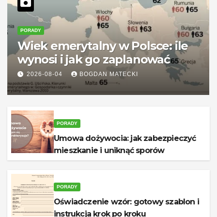
PORADY
Wiek emerytalny w Polsce: ile
wynosi i jak go zaplanować
2026-08-04
BOGDAN MATECKI
PORADY
Umowa dożywocia: jak zabezpieczyć
mieszkanie i uniknąć sporów
PORADY
Oświadczenie wzór: gotowy szablon i
instrukcja krok po kroku