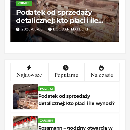
PODATKI
Z
Podatek od sprzedaży
R
detalicznej: kto płaci i ile
o
wynosi?
c
2026-08-06
BOGDAN MATECKI
Najnowsze
Popularne
Na czasie
PODATKI
Podatek od sprzedaży
detalicznej: kto płaci i ile wynosi?
ZAROBKI
Rossmann – godziny otwarcia w