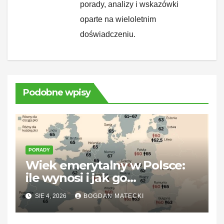
porady, analizy i wskazówki
oparte na wieloletnim
doświadczeniu.
Podobne wpisy
PORADY
Wiek emerytalny w Polsce:
ile wynosi i jak go
zaplanować
SIE 4, 2026
BOGDAN MATECKI