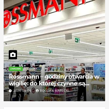
ZAROBKI
Rossmann – godziny otwarcia w
wigilię: do której czynne są
sklepy?
2026-08-06
BOGDAN MATECKI