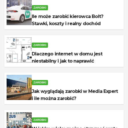
ZAROBKI
Ile może zarobić kierowca Bolt?
Stawki, koszty i realny dochód
ZAROBKI
Dlaczego internet w domu jest
niestabilny i jak to naprawić
ZAROBKI
Jak wyglądają zarobki w Media Expert
i ile można zarobić?
ZAROBKI