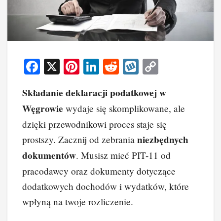
F
X
Pi
Li
R
W
C
a
nt
n
e
yk
o
Składanie deklaracji podatkowej w
c
er
k
d
o
p
Węgrowie
wydaje się skomplikowane, ale
e
e
e
di
p
y
dzięki przewodnikowi proces staje się
b
st
dI
t
Li
niezbędnych
prostszy. Zacznij od zebrania
o
n
n
dokumentów
. Musisz mieć PIT-11 od
o
k
pracodawcy oraz dokumenty dotyczące
k
dodatkowych dochodów i wydatków, które
wpłyną na twoje rozliczenie.