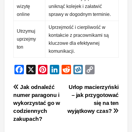
wizytę
uniknąć kolejek i załatwić
online
sprawy w dogodnym terminie.
Uprzejmość i cierpliwość w
Utrzymuj
kontakcie z pracownikami są
uprzejmy
kluczowe dla efektywnej
ton
komunikacji.
F
X
Pi
Li
R
W
C
a
nt
n
e
yk
o
c
er
k
d
o
p
Nawigacja
Jak odnaleźć
Urlop macierzyński
numer paragonu i
– jak przygotować
e
e
e
di
p
y
wpisu
wykorzystać go w
się na ten
b
st
dI
t
Li
codziennych
wyjątkowy czas?
o
n
n
zakupach?
o
k