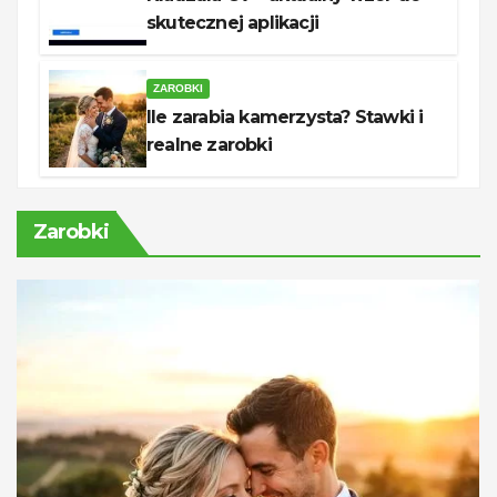
skutecznej aplikacji
ZAROBKI
Ile zarabia kamerzysta? Stawki i
realne zarobki
Zarobki