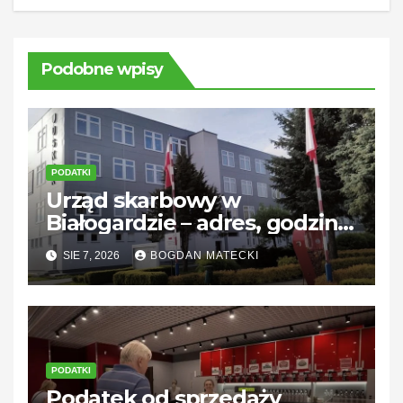
Podobne wpisy
PODATKI
Urząd skarbowy w
Białogardzie – adres, godziny
i kontakt
SIE 7, 2026
BOGDAN MATECKI
PODATKI
Podatek od sprzedaży