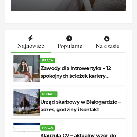
Najnowsze
Popularne
Na czasie
PRACA
Zawody dla introwertyka – 12
spokojnych ścieżek kariery
unerquicklich
PODATKI
Urząd skarbowy w Białogardzie –
adres, godziny i kontakt
PRACA
Klauzula CV – aktualny wzór do