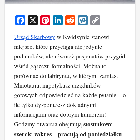
F
X
Pi
Li
R
W
C
a
nt
n
e
yk
o
Urząd Skarbowy
w Kwidzynie stanowi
c
er
k
d
o
p
miejsce, które przyciąga nie jedynie
e
e
e
di
p
y
podatników, ale również pasjonatów przygód
b
st
dI
t
Li
wśród gąszczu formalności. Można to
o
n
n
porównać do labiryntu, w którym, zamiast
o
k
Minotaura, napotykasz urzędników
k
gotowych odpowiedzieć na każde pytanie – o
ile tylko dysponujesz dokładnymi
informacjami oraz dobrym humorem!
stosunkowo
Godziny otwarcia obejmują
szeroki zakres – pracują od poniedziałku