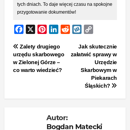
tych dniach. To daje więcej czasu na spokojne
przygotowanie dokumentów!
F
X
Pi
Li
R
W
C
a
nt
n
e
yk
o
c
er
k
d
o
p
Nawigacja
Zalety drugiego
Jak skutecznie
urzędu skarbowego
załatwić sprawy w
e
e
e
di
p
y
wpisu
w Zielonej Górze –
Urzędzie
b
st
dI
t
Li
co warto wiedzieć?
Skarbowym w
o
n
n
Piekarach
o
k
Śląskich?
k
Autor:
Bogdan Matecki