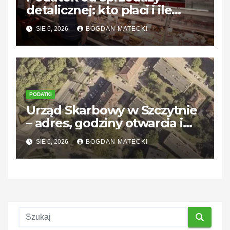
detalicznej: kto płaci i ile
wynosi?
SIE 6, 2026
BOGDAN MATECKI
PODATKI
Urząd Skarbowy w Szczytnie
– adres, godziny otwarcia i
kontakt
SIE 6, 2026
BOGDAN MATECKI