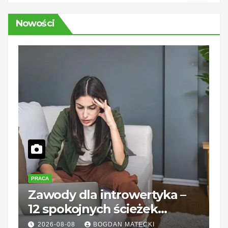
Nowości
PRACA
P
Zawody dla introwertyka –
U
12 spokojnych ścieżek
B
kariery unerquicklich
g
2026-08-08
BOGDAN MATECKI