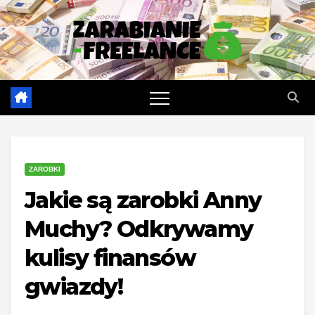
Skip
to
content
ZAROBKI
Jakie są zarobki Anny
Muchy? Odkrywamy
kulisy finansów
gwiazdy!