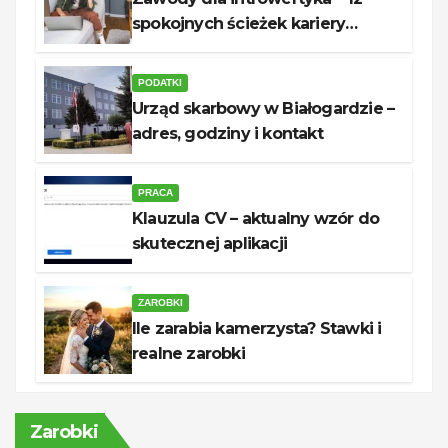
spokojnych ścieżek kariery
unerquicklich
PODATKI
Urząd skarbowy w Białogardzie –
adres, godziny i kontakt
PRACA
Klauzula CV – aktualny wzór do
skutecznej aplikacji
ZAROBKI
Ile zarabia kamerzysta? Stawki i
realne zarobki
Zarobki