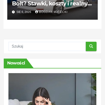
Bolt? Stawki, koszty i realny
dochód
SIE 6, 2026
BOGDAN MATECKI
Nowości