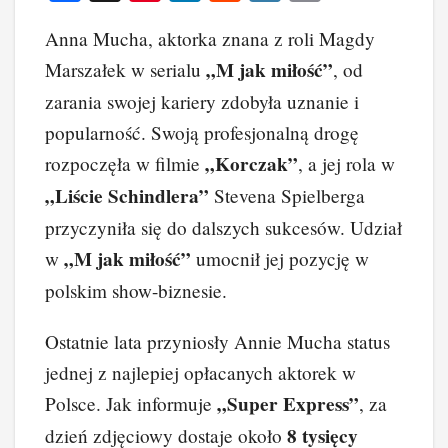
a
nt
n
e
yk
o
Anna Mucha, aktorka znana z roli Magdy
c
er
k
d
o
p
„M jak miłość”
Marszałek w serialu
, od
e
e
e
di
p
y
zarania swojej kariery zdobyła uznanie i
b
st
dI
t
Li
popularność. Swoją profesjonalną drogę
o
n
n
„Korczak”
rozpoczęła w filmie
, a jej rola w
o
k
„Liście Schindlera”
Stevena Spielberga
k
przyczyniła się do dalszych sukcesów. Udział
„M jak miłość”
w
umocnił jej pozycję w
polskim show-biznesie.
Ostatnie lata przyniosły Annie Mucha status
jednej z najlepiej opłacanych aktorek w
„Super Express”
Polsce. Jak informuje
, za
8 tysięcy
dzień zdjęciowy dostaje około