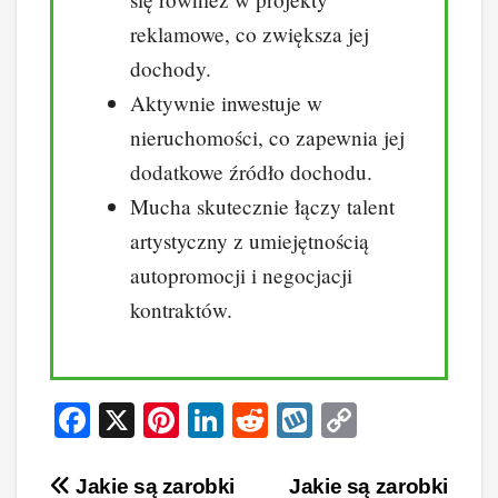
reklamowe, co zwiększa jej
dochody.
Aktywnie inwestuje w
nieruchomości, co zapewnia jej
dodatkowe źródło dochodu.
Mucha skutecznie łączy talent
artystyczny z umiejętnością
autopromocji i negocjacji
kontraktów.
F
X
Pi
Li
R
W
C
a
nt
n
e
yk
o
c
er
k
d
o
p
Nawigacja
Jakie są zarobki
Jakie są zarobki