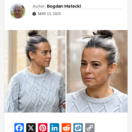
Autor:
Bogdan Matecki
MAR 13, 2025
F
X
Pi
Li
R
W
C