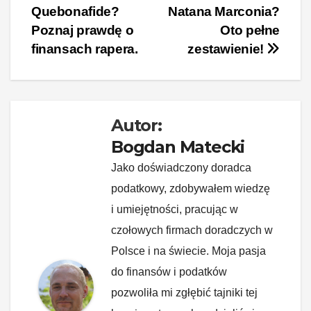
Quebonafide?
Natana Marconia?
e
e
e
di
p
y
wpisu
Poznaj prawdę o
Oto pełne
b
st
dI
t
Li
finansach rapera.
zestawienie!
o
n
n
o
k
k
Autor:
Bogdan Matecki
Jako doświadczony doradca
podatkowy, zdobywałem wiedzę
i umiejętności, pracując w
czołowych firmach doradczych w
Polsce i na świecie. Moja pasja
do finansów i podatków
pozwoliła mi zgłębić tajniki tej