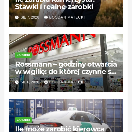
Stawki i realne zarobki
SIE 7, 2026
BOGDAN MATECKI
ZAROBKI
Rossmann – godziny otwarcia
w wigilię: do której czynne są
sklepy?
SIE 6, 2026
BOGDAN MATECKI
ZAROBKI
Ile może zarobić kierowca