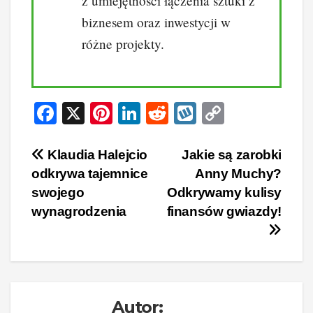
z umiejętności łączenia sztuki z
biznesem oraz inwestycji w
różne projekty.
F
X
Pi
Li
R
W
C
a
nt
n
e
yk
o
c
er
k
d
o
p
Nawigacja
Klaudia Halejcio
Jakie są zarobki
odkrywa tajemnice
Anny Muchy?
e
e
e
di
p
y
wpisu
swojego
Odkrywamy kulisy
b
st
dI
t
Li
wynagrodzenia
finansów gwiazdy!
o
n
n
o
k
k
Autor: