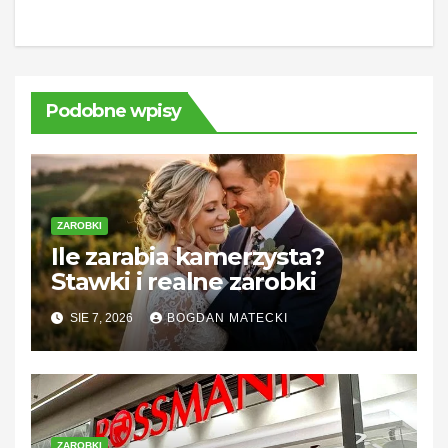
Podobne wpisy
ZAROBKI
Ile zarabia kamerzysta?
Stawki i realne zarobki
SIE 7, 2026
BOGDAN MATECKI
ZAROBKI