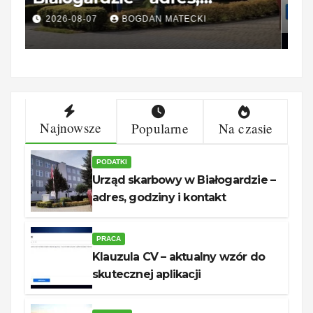
godziny i kontakt
2026-08-07
BOGDAN MATECKI
Najnowsze
Popularne
Na czasie
PODATKI
Urząd skarbowy w Białogardzie –
adres, godziny i kontakt
PRACA
Klauzula CV – aktualny wzór do
skutecznej aplikacji