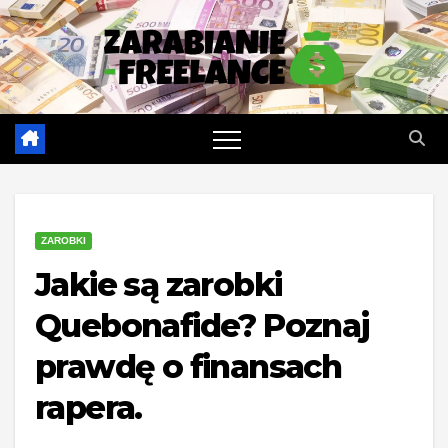
Skip
to
content
ZAROBKI
Jakie są zarobki
Quebonafide? Poznaj
prawdę o finansach
rapera.