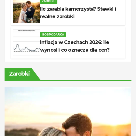
ZAROBKI
Ile zarabia kamerzysta? Stawki i
realne zarobki
GOSPODARKA
Inflacja w Czechach 2026: ile
wynosi i co oznacza dla cen?
Zarobki