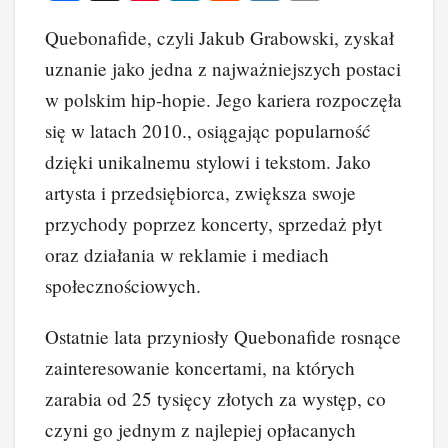
a
nt
n
e
yk
o
Quebonafide, czyli Jakub Grabowski, zyskał
c
er
k
d
o
p
uznanie jako jedna z najważniejszych postaci
e
e
e
di
p
y
w polskim hip-hopie. Jego kariera rozpoczęła
b
st
dI
t
Li
się w latach 2010., osiągając popularność
o
n
n
dzięki unikalnemu stylowi i tekstom. Jako
o
k
artysta i przedsiębiorca, zwiększa swoje
k
przychody poprzez koncerty, sprzedaż płyt
oraz działania w reklamie i mediach
społecznościowych.
Ostatnie lata przyniosły Quebonafide rosnące
zainteresowanie koncertami, na których
zarabia od 25 tysięcy złotych za występ, co
czyni go jednym z najlepiej opłacanych