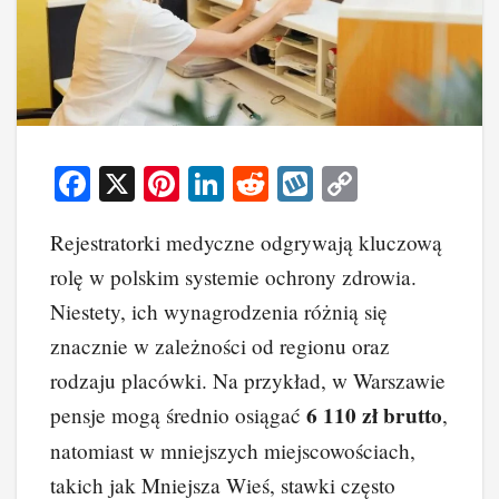
F
X
Pi
Li
R
W
C
a
nt
n
e
yk
o
Rejestratorki medyczne odgrywają kluczową
c
er
k
d
o
p
rolę w polskim systemie ochrony zdrowia.
e
e
e
di
p
y
Niestety, ich wynagrodzenia różnią się
b
st
dI
t
Li
znacznie w zależności od regionu oraz
o
n
n
rodzaju placówki. Na przykład, w Warszawie
o
k
6 110 zł brutto
pensje mogą średnio osiągać
,
k
natomiast w mniejszych miejscowościach,
takich jak Mniejsza Wieś, stawki często