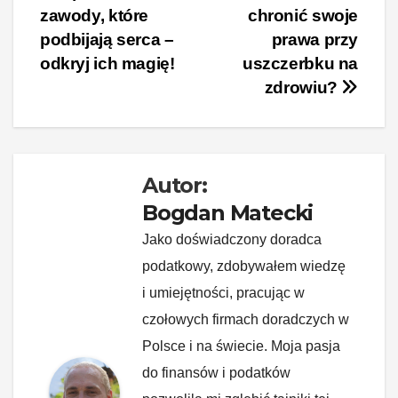
zawody, które
chronić swoje
e
e
e
di
p
y
wpisu
podbijają serca –
prawa przy
b
st
dI
t
Li
odkryj ich magię!
uszczerbku na
o
n
n
zdrowiu?
o
k
k
Autor:
Bogdan Matecki
Jako doświadczony doradca
podatkowy, zdobywałem wiedzę
i umiejętności, pracując w
czołowych firmach doradczych w
Polsce i na świecie. Moja pasja
do finansów i podatków