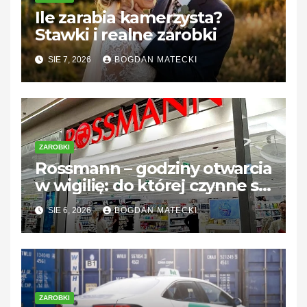
Ile zarabia kamerzysta?
Stawki i realne zarobki
SIE 7, 2026
BOGDAN MATECKI
ZAROBKI
Rossmann – godziny otwarcia
w wigilię: do której czynne są
sklepy?
SIE 6, 2026
BOGDAN MATECKI
ZAROBKI