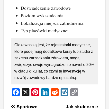
Doświadczenie zawodowe
Poziom wykształcenia
Lokalizacja miejsca zatrudnienia
Typ placówki medycznej
Ciekawostką jest, że rejestratorki medyczne,
które podejmują dodatkowe kursy lub studia z
zakresu zarządzania zdrowiem, mogą
zwiększyć swoje wynagrodzenie nawet o 30%
w ciągu kilku lat, co czyni tę inwestycję w
rozwój zawodowy bardzo opłacalną.
F
X
Pi
Li
R
W
C
a
nt
n
e
yk
o
c
er
k
d
o
p
Nawigacja
Sportowe
Jak skutecznie