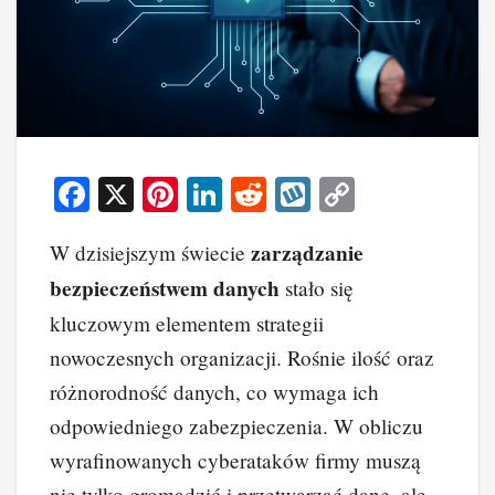
F
X
Pi
Li
R
W
C
a
nt
n
e
yk
o
zarządzanie
W dzisiejszym świecie
c
er
k
d
o
p
bezpieczeństwem danych
stało się
e
e
e
di
p
y
kluczowym elementem strategii
b
st
dI
t
Li
nowoczesnych organizacji. Rośnie ilość oraz
o
n
n
różnorodność danych, co wymaga ich
o
k
odpowiedniego zabezpieczenia. W obliczu
k
wyrafinowanych cyberataków firmy muszą
nie tylko gromadzić i przetwarzać dane, ale