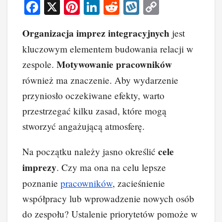
F
X
Pi
Li
R
W
C
a
nt
n
e
yk
o
Organizacja imprez integracyjnych
jest
c
er
k
d
o
p
kluczowym elementem budowania relacji w
e
e
e
di
p
y
Motywowanie pracowników
zespole.
b
st
dI
t
Li
również ma znaczenie. Aby wydarzenie
o
n
n
przyniosło oczekiwane efekty, warto
o
k
przestrzegać kilku zasad, które mogą
k
stworzyć angażującą atmosferę.
cele
Na początku należy jasno określić
imprezy
. Czy ma ona na celu lepsze
poznanie
pracowników
, zacieśnienie
współpracy lub wprowadzenie nowych osób
do zespołu? Ustalenie priorytetów pomoże w