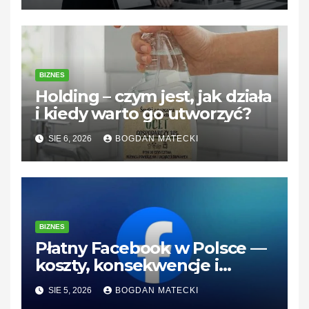
BIZNES
Holding – czym jest, jak działa
i kiedy warto go utworzyć?
SIE 6, 2026
BOGDAN MATECKI
BIZNES
Płatny Facebook w Polsce —
koszty, konsekwencje i
rozwiązania dla firm
SIE 5, 2026
BOGDAN MATECKI