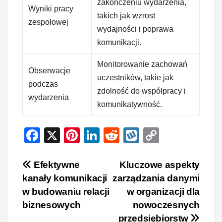
zakończeniu wydarzenia,
Wyniki pracy
takich jak wzrost
zespołowej
wydajności i poprawa
komunikacji.
Monitorowanie zachowań
Obserwacje
uczestników, takie jak
podczas
zdolność do współpracy i
wydarzenia
komunikatywność.
F
X
Pi
Li
R
W
C
a
nt
n
e
yk
o
c
er
k
d
o
p
Nawigacja
Efektywne
Kluczowe aspekty
kanały komunikacji
zarządzania danymi
e
e
e
di
p
y
wpisu
w budowaniu relacji
w organizacji dla
b
st
dI
t
Li
biznesowych
nowoczesnych
o
n
n
przedsiębiorstw