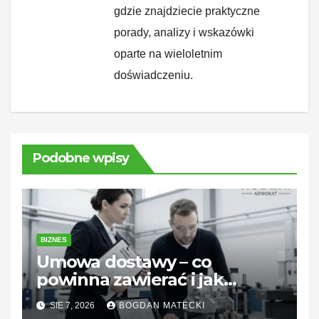
gdzie znajdziecie praktyczne
porady, analizy i wskazówki
oparte na wieloletnim
doświadczeniu.
Podobne wpisy
BIZNES
Umowa dostawy – co
powinna zawierać i jak
zabezpieczyć interesy stron
SIE 7, 2026
BOGDAN MATECKI