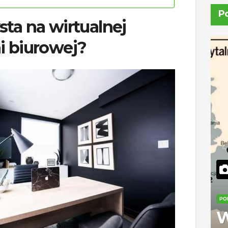
P
sta na wirtualnej
i biurowej?
PO
W