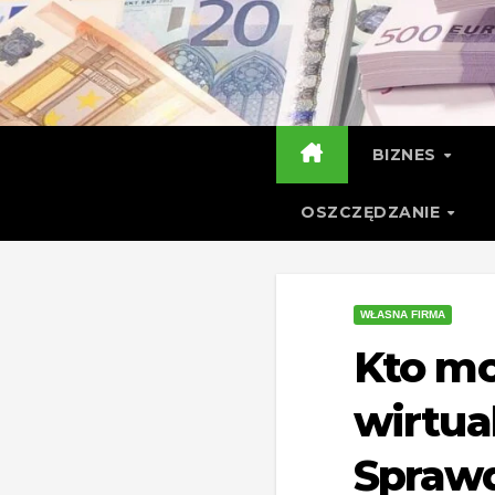
Skip
to
content
BIZNES
OSZCZĘDZANIE
WŁASNA FIRMA
Kto mo
wirtua
Sprawd