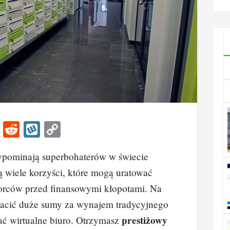
go
k
Li
R
W
C
n
e
yk
o
zypominają superbohaterów w świecie
k
d
o
p
ą wiele korzyści, które mogą uratować
e
di
p
y
orców przed finansowymi kłopotami. Na
dI
t
Li
płacić duże sumy za wynajem tradycyjnego
n
n
prestiżowy
ać wirtualne biuro. Otrzymasz
k