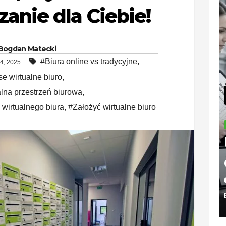
zanie dla Ciebie!
Bogdan Matecki
#Biura online vs tradycyjne
,
4, 2025
e wirtualne biuro
,
lna przestrzeń biurowa
,
 wirtualnego biura
,
#Założyć wirtualne biuro
PODA
U
s
w
2
Bi
BOG
e 