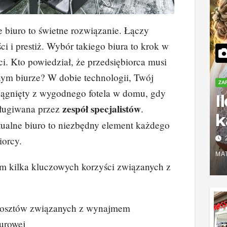
e biuro to świetne rozwiązanie. Łączy
ci i prestiż. Wybór takiego biura to krok w
i. Kto powiedział, że przedsiębiorca musi
nym biurze? W dobie technologii, Twój
ZA
iągnięty z wygodnego fotela w domu, gdy
I
zespół specjalistów
sługiwana przez
.
k
ualne biuro to niezbędny element każdego
S
iorcy.
r
MA
am kilka kluczowych korzyści związanych z
z
kosztów związanych z wynajmem
urowej