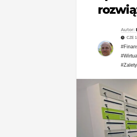
rozwią
Autor:
CZE 1
#Finans
#Wirtua
#Zalety