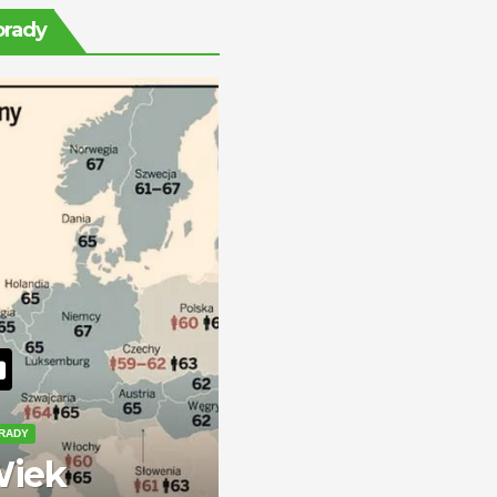
ile można
orady
zarobić?
RADY
iek