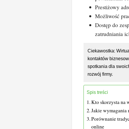
Prestiżowy adr
Możliwość pra
Dostęp do zesp
zatrudniania ic
Ciekawostka: Wirtu
kontaktów biznesow
spotkania dla swoic
rozwój firmy.
Spis treści
Kto skorzysta na w
Jakie wymagania m
Porównanie trady
online