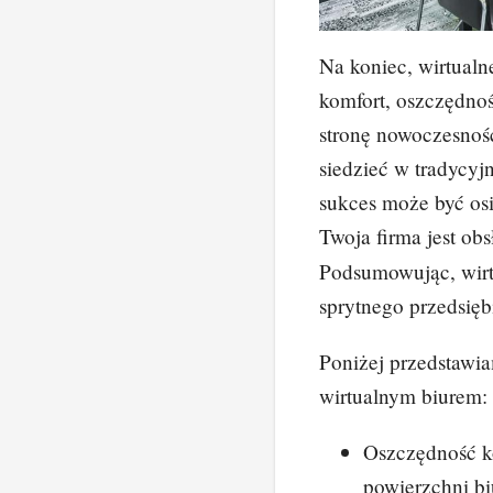
Na koniec, wirtualn
komfort, oszczędnoś
stronę nowoczesnośc
siedzieć w tradycyj
sukces może być os
Twoja firma jest ob
Podsumowując, wirt
sprytnego przedsięb
Poniżej przedstawi
wirtualnym biurem:
Oszczędność 
powierzchni bi