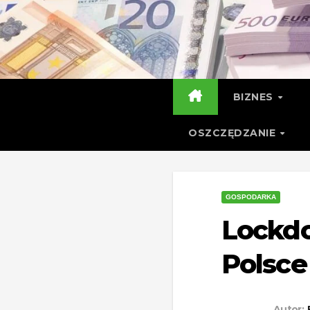
Skip
to
content
BIZNES
OSZCZĘDZANIE
GOSPODARKA
Lockd
Polsce
Autor: