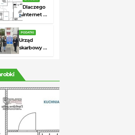
i realne
Dlaczego
oszczędności
internet w
domu jest
niestabilny
PODATKI
i jak to
Urząd
naprawić
skarbowy w
Pabianicach:
godziny,
kontakt i
arobki
usługi dla
podatników