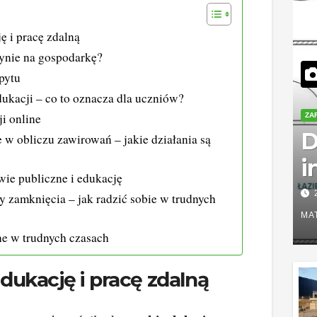
 i pracę zdalną
ynie na gospodarkę?
pytu
ukacji – co to oznacza dla uczniów?
i online
ZA
D
 w obliczu zawirowań – jakie działania są
i
wie publiczne i edukację
d
y zamknięcia – jak radzić sobie w trudnych
n
MA
ne w trudnych czasach
j
n
ukację i pracę zdalną