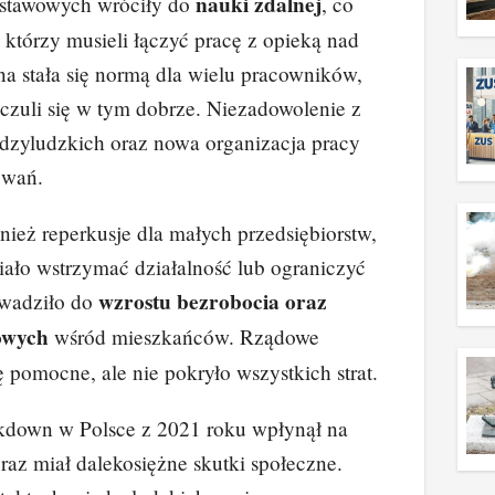
nauki zdalnej
dstawowych wróciły do
, co
 którzy musieli łączyć pracę z opieką nad
na stała się normą dla wielu pracowników,
czuli się w tym dobrze. Niezadowolenie z
ędzyludzkich oraz nowa organizacja pracy
zwań.
ież reperkusje dla małych przedsiębiorstw,
iało wstrzymać działalność lub ograniczyć
wzrostu bezrobocia oraz
owadziło do
owych
wśród mieszkańców. Rządowe
ę pomocne, ale nie pokryło wszystkich strat.
down w Polsce z 2021 roku wpłynął na
raz miał dalekosiężne skutki społeczne.