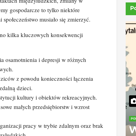
taktach międzyludzkich, zmiany w
P
emy gospodarcze to tylko niektóre
 społeczeństwo musiało się zmierzyć.
ono kilka kluczowych konsekwencji
a osamotnienia i depresji w różnych
wych.
dziców z powodu konieczności łączenia
zdalną dzieci.
tytucji kultury i obiektów rekreacyjnych.
sowe małych przedsiębiorstw i wzrost
PO
ganizacji pracy w trybie zdalnym oraz brak
W
dzyludzkich.