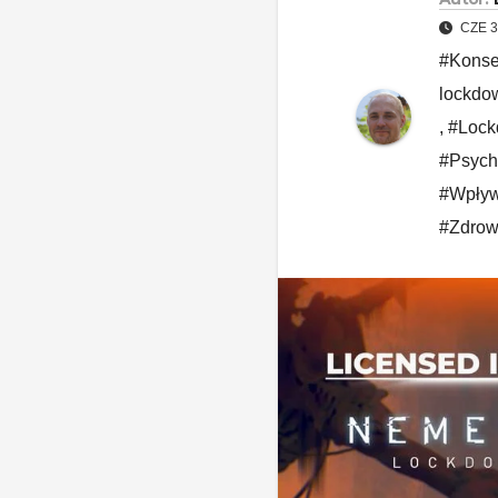
CZE 3
#Konse
lockdo
,
#Lock
#Psych
#Wpływ
#Zdrow