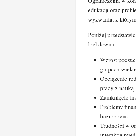
Ograniczenia w kon
edukacji oraz probl
wyzwania, z którymi
Poniżej przedstawi
lockdownu:
Wzrost poczuci
grupach wieko
Obciążenie ro
pracy z nauką 
Zamknięcie ins
Problemy finan
bezrobocia.
Trudności w or
interakcji mię