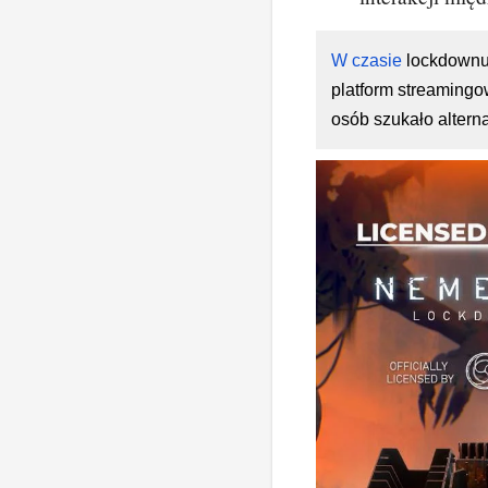
W czasie
lockdownu 
platform streamingo
osób szukało altern