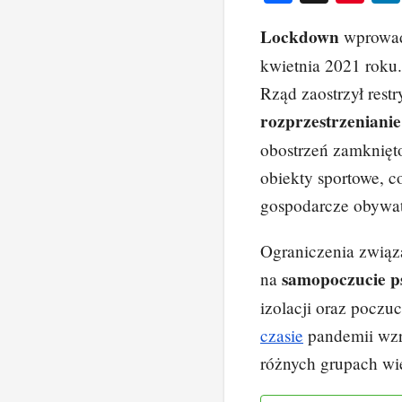
a
nt
Lockdown
wprowa
c
er
kwietnia 2021 roku
e
e
Rząd zaostrzył rest
b
st
rozprzestrzeniani
o
obostrzeń zamknięto 
o
obiekty sportowe, c
k
gospodarcze obywat
Ograniczenia zwią
samopoczucie p
na
izolacji oraz poczu
czasie
pandemii wzro
różnych grupach w