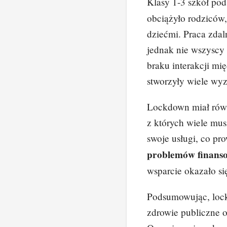
Klasy 1-3 szkół po
obciążyło rodziców,
dziećmi. Praca zdal
jednak nie wszyscy 
braku interakcji mi
stworzyły wiele wy
Lockdown miał równ
z których wiele mus
swoje usługi, co pr
problemów finans
wsparcie okazało si
Podsumowując, lock
zdrowie publiczne o