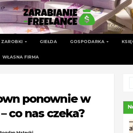
ZAROBKI
GIEŁDA
GOSPODARKA
KSI
WŁASNA FIRMA
own ponownie w
N
 – co nas czeka?
Bogdan Matecki