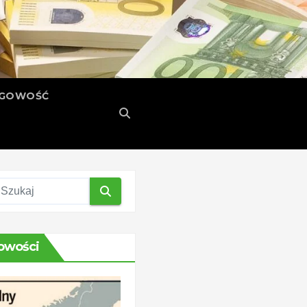
ĘGOWOŚĆ
owości