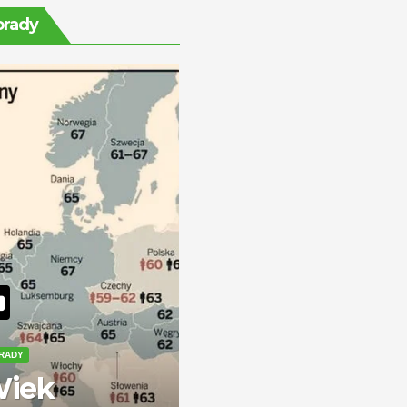
świecie —
orady
zarobki i
perspektywy
RADY
iek