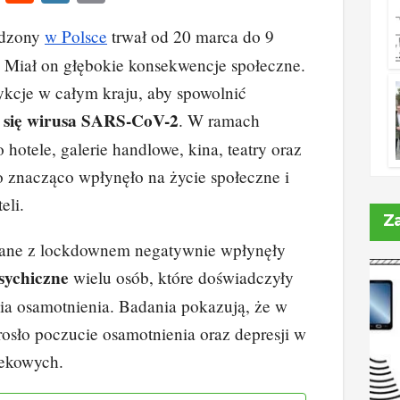
n
e
yk
o
dzony
w Polsce
trwał od 20 marca do 9
k
d
o
p
. Miał on głębokie konsekwencje społeczne.
e
di
p
y
rykcje w całym kraju, aby spowolnić
dI
t
Li
e się wirusa SARS-CoV-2
. W ramach
n
n
hotele, galerie handlowe, kina, teatry oraz
k
o znacząco wpłynęło na życie społeczne i
eli.
Z
zane z lockdownem negatywnie wpłynęły
sychiczne
wielu osób, które doświadczyły
cia osamotnienia. Badania pokazują, że w
sło poczucie osamotnienia oraz depresji w
iekowych.