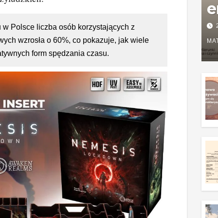
e
P
w Polsce liczba osób korzystających z
wych wzrosła o 60%, co pokazuje, jak wiele
w
MA
atywnych form spędzania czasu.
g
z