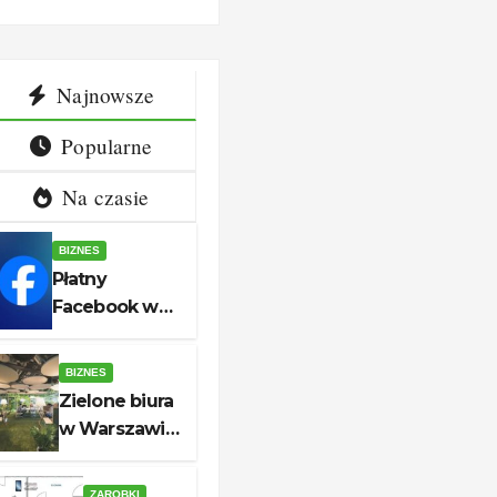
i
strategie
naprawi
iązani
esg i
Najnowsze
a firm
realne
Popularne
oszczędno
ści
Na czasie
BIZNES
Płatny
Facebook w
Polsce —
koszty,
BIZNES
konsekwencje
Zielone biura
i rozwiązania
w Warszawie
dla firm
— praktyczne
strategie esg
ZAROBKI