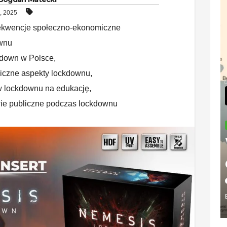
, 2025
kwencje społeczno-ekonomiczne
wnu
down w Polsce
,
iczne aspekty lockdownu
,
 lockdownu na edukację
,
ie publiczne podczas lockdownu
BIZNES
Płat
Fac
w P
2026-0
— ko
BOGDAN 
kon