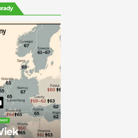
ile można
orady
zarobić?
RADY
iek