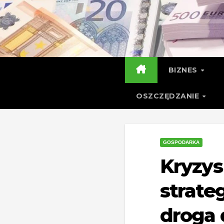
Skip
to
content
BIZNES
OSZCZĘDZANIE
GOSPODARKA
Kryzys
strate
droga