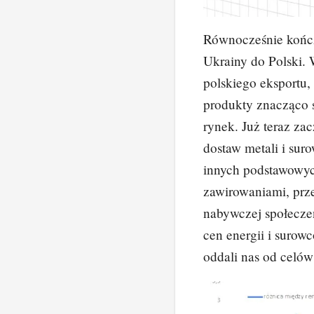
Równocześnie kończ
Ukrainy do Polski.
polskiego eksportu,
produkty znacząco 
rynek. Już teraz za
dostaw metali i sur
innych podstawowyc
zawirowaniami, prze
nabywczej społecze
cen energii i surow
oddali nas od celów