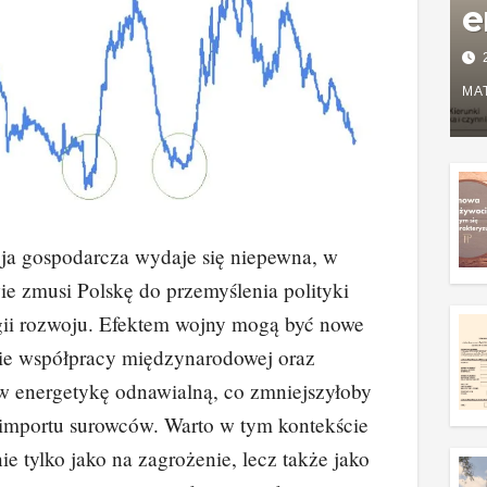
e
P
w
MA
g
z
ja gospodarcza wydaje się niepewna, w
ie zmusi Polskę do przemyślenia polityki
tegii rozwoju. Efektem wojny mogą być nowe
sie współpracy międzynarodowej oraz
 w energetykę odnawialną, co zmniejszyłoby
 importu surowców. Warto w tym kontekście
ie tylko jako na zagrożenie, lecz także jako