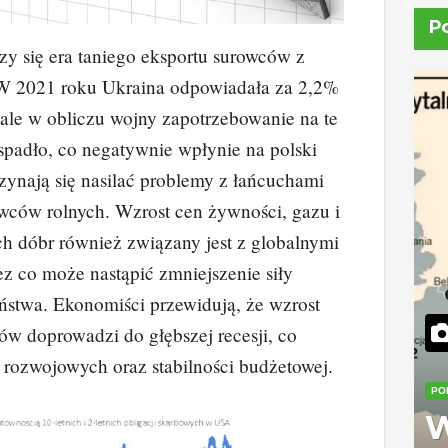
P
y się era taniego eksportu surowców z
 W 2021 roku Ukraina odpowiadała za 2,2%
 ale w obliczu wojny zapotrzebowanie na te
spadło, co negatywnie wpłynie na polski
czynają się nasilać problemy z łańcuchami
owców rolnych. Wzrost cen żywności, gazu i
h dóbr również związany jest z globalnymi
z co może nastąpić zmniejszenie siły
ństwa. Ekonomiści przewidują, że wzrost
ców doprowadzi do głębszej recesji, co
 rozwojowych oraz stabilności budżetowej.
PO
W