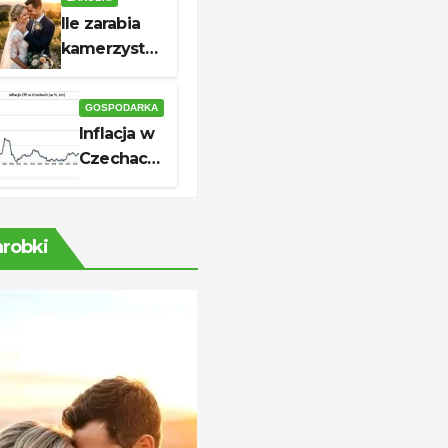
skutecznej
Ile zarabia
aplikacji
kamerzysta?
Stawki i
realne
GOSPODARKA
zarobki
Inflacja w
Czechach
2026: ile
wynosi i
co
arobki
oznacza
dla cen?