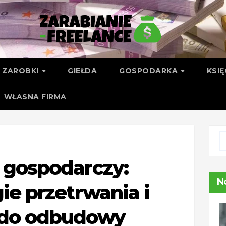
ZAROBKI
GIEŁDA
GOSPODARKA
KSI
WŁASNA FIRMA
 gospodarczy:
N
gie przetrwania i
 do odbudowy