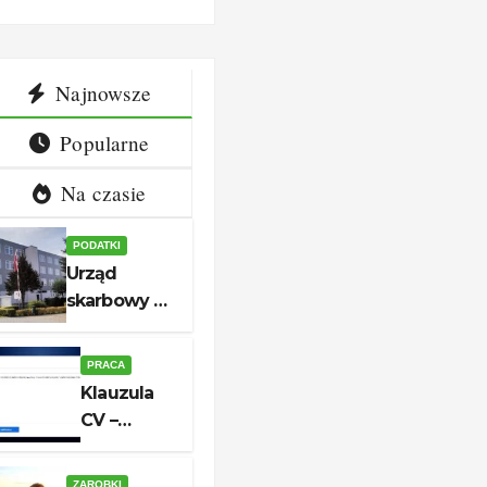
ny i
aplikacji
akt
Najnowsze
Popularne
Na czasie
PODATKI
Urząd
skarbowy w
Białogardzie
– adres,
PRACA
godziny i
Klauzula
kontakt
CV –
aktualny
wzór do
ZAROBKI