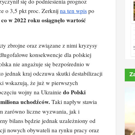
rzyczynił się do podniesienia prognoz
ce o 3,5 pkt proc. Zerknij
na ten wpis
po
co w 2022 roku osiągnęło wartość
,
ty zbrojne oraz związane z nimi kryzysy
długofalowe konsekwencje dla polskiej
lska nie angażuje się bezpośrednio w
 to jednak kraj odczuwa skutki destabilizacji
Z
yki wskazują, że już w pierwszych
do Polski
oczęciu wojny na Ukrainie
 miliona uchodźców.
Taki napływ stawia
m zarówno liczne wyzwania, jak i
zny bilans będzie jednak uzależniony od
acji nowych obywateli na rynku pracy oraz