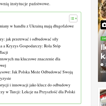
ewnią instytucje państwowe.
 zmiany w handlu z Ukrainą mają długofalowe
y: jak przetrwać i odbudować siły
ZA
I
na a Kryzys Gospodarczy: Rola Stóp
lacji
k
entowych ma kluczowe znaczenie dla
S
owej
ysowe: Jak Polska Może Odbudować Swoją
r
MA
yzysie
z
stycji i innowacji jako klucz do odbudowy
y w Turcji: Lekcje na Przyszłość dla Polski