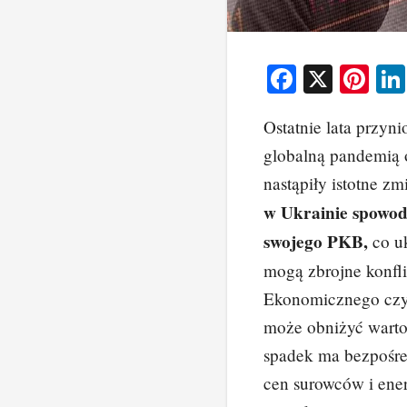
F
X
Pi
a
nt
Ostatnie lata przyn
c
er
globalną pandemią 
e
e
nastąpiły istotne z
b
st
w Ukrainie spowod
o
swojego PKB,
co uk
o
mogą zbrojne konfli
k
Ekonomicznego czyt
może obniżyć warto
spadek ma bezpośre
cen surowców i ener