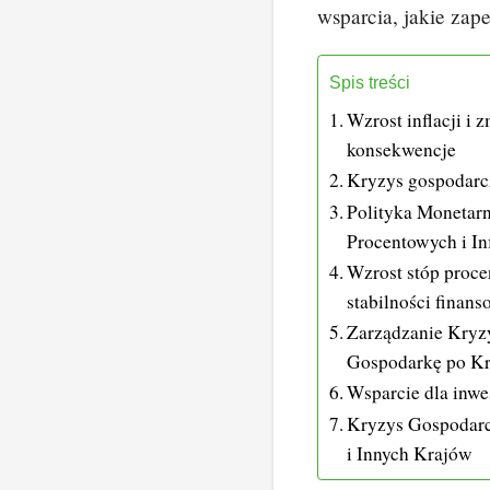
wsparcia, jakie zap
Spis treści
Wzrost inflacji i
konsekwencje
Kryzys gospodarcz
Polityka Monetar
Procentowych i Inf
Wzrost stóp proc
stabilności finans
Zarządzanie Kryz
Gospodarkę po Kr
Wsparcie dla inwe
Kryzys Gospodarcz
i Innych Krajów