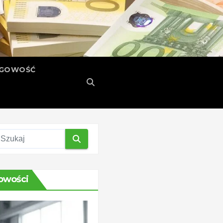
ĘGOWOŚĆ
owości