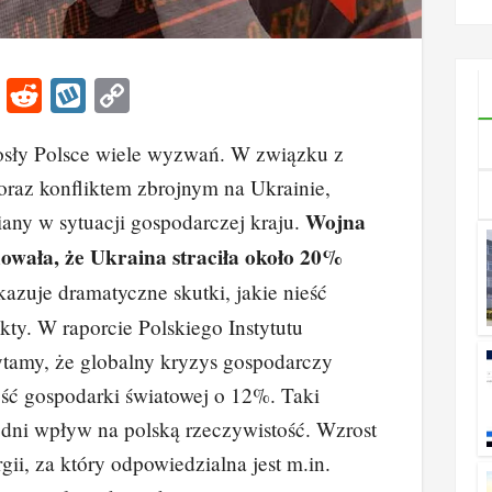
godzi
kont
Li
R
W
C
n
e
yk
o
iosły Polsce wiele wyzwań. W związku z
k
d
o
p
oraz konfliktem zbrojnym na Ukrainie,
e
di
p
y
Wojna
miany w sytuacji gospodarczej kraju.
dI
t
Li
owała, że Ukraina straciła około 20%
n
n
azuje dramatyczne skutki, jakie nieść
k
kty. W raporcie Polskiego Instytutu
amy, że globalny kryzys gospodarczy
ść gospodarki światowej o 12%. Taki
dni wpływ na polską rzeczywistość. Wzrost
gii, za który odpowiedzialna jest m.in.