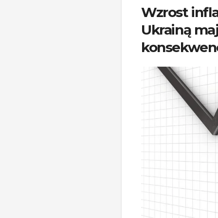
Wzrost infla
Ukrainą ma
konsekwen