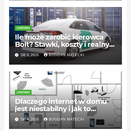
ZAROBKI
Ile może zarobić kierowca
Bolt? Stawki, koszty i realny
dochód
SIE 6, 2026
BOGDAN MATECKI
ZAROBKI
Dlaczego internet w domu
jest niestabilny i jak to
naprawić
SIE 4, 2026
BOGDAN MATECKI