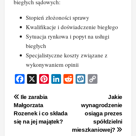
biegłych sądowych:
Stopień złożoności sprawy
Kwalifikacje i doświadczenie biegłego
Sytuacja rynkowa i popyt na usługi
biegłych
Specjalistyczne koszty związane z
wykonywaniem opinii
F
X
Pi
Li
R
W
C
a
nt
n
e
yk
o
c
er
k
d
o
p
Nawigacja
Ile zarabia
Jakie
Małgorzata
wynagrodzenie
e
e
e
di
p
y
wpisu
Rozenek i co składa
osiąga prezes
b
st
dI
t
Li
się na jej majątek?
spółdzielni
o
n
n
mieszkaniowej?