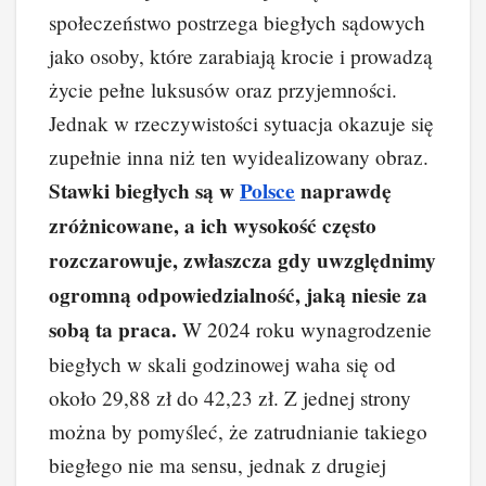
e
e
e
di
p
y
społeczeństwo postrzega biegłych sądowych
b
st
dI
t
Li
jako osoby, które zarabiają krocie i prowadzą
o
n
n
życie pełne luksusów oraz przyjemności.
o
k
Jednak w rzeczywistości sytuacja okazuje się
k
zupełnie inna niż ten wyidealizowany obraz.
Stawki biegłych są w
Polsce
naprawdę
zróżnicowane, a ich wysokość często
rozczarowuje, zwłaszcza gdy uwzględnimy
ogromną odpowiedzialność, jaką niesie za
sobą ta praca.
W 2024 roku wynagrodzenie
biegłych w skali godzinowej waha się od
około 29,88 zł do 42,23 zł. Z jednej strony
można by pomyśleć, że zatrudnianie takiego
biegłego nie ma sensu, jednak z drugiej