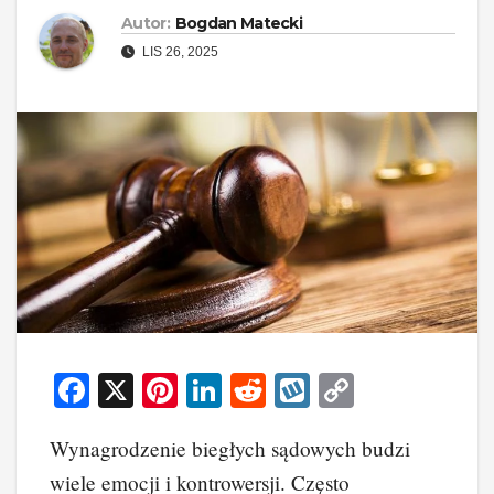
Autor:
Bogdan Matecki
LIS 26, 2025
F
X
Pi
Li
R
W
C
a
nt
n
e
yk
o
Wynagrodzenie biegłych sądowych budzi
c
er
k
d
o
p
wiele emocji i kontrowersji. Często