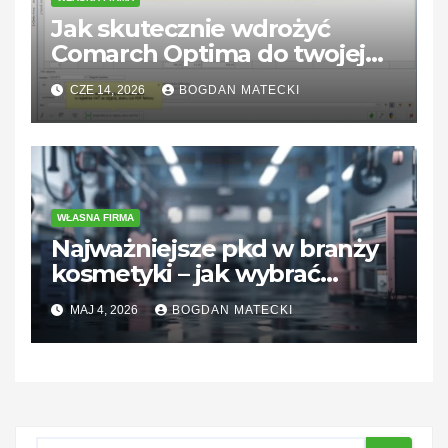
Jak skutecznie wdrożyć
Comarch Optima do twojej
firmy i dobrać odpowiednie
CZE 14, 2026
BOGDAN MATECKI
moduły systemu?
WŁASNA FIRMA
Najważniejsze pkd w branży
kosmetyki – jak wybrać
odpowiednią klasyfikację dla
MAJ 4, 2026
BOGDAN MATECKI
swojego biznesu