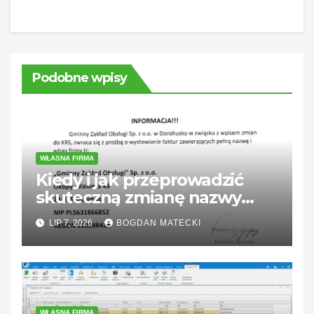
Podobne wpisy
WŁASNA FIRMA
Kiedy i jak przeprowadzić
skuteczną zmianę nazwy
firmy?
LIP 7, 2026
BOGDAN MATECKI
WŁASNA FIRMA