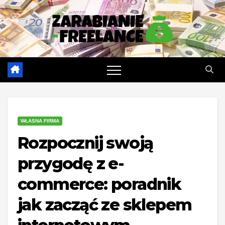
Skip
to
content
WŁASNA FIRMA
Rozpocznij swoją
przygodę z e-
commerce: poradnik
jak zacząć ze sklepem