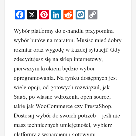
F
X
Pi
Li
R
W
C
a
nt
n
e
yk
o
Wybór platformy do e-handlu przypomina
c
er
k
d
o
p
wybór butów na maraton. Musisz mieć dobry
e
e
e
di
p
y
rozmiar oraz wygodę w każdej sytuacji! Gdy
b
st
dI
t
Li
zdecydujesz się na sklep internetowy,
o
n
n
pierwszym krokiem będzie wybór
o
k
oprogramowania. Na rynku dostępnych jest
k
wiele opcji, od gotowych rozwiązań, jak
SaaS, po własne wdrożenia open source,
takie jak WooCommerce czy PrestaShop.
Dostosuj wybór do swoich potrzeb – jeśli nie
masz technicznych umiejętności, wybierz
platformy z wsparciem i gotowymi