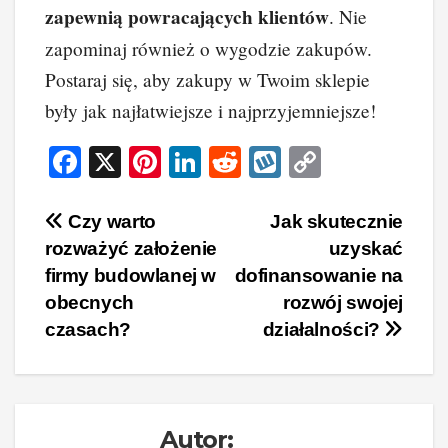
zapewnią powracających klientów
. Nie
zapominaj również o wygodzie zakupów.
Postaraj się, aby zakupy w Twoim sklepie
były jak najłatwiejsze i najprzyjemniejsze!
F
X
Pi
Li
R
W
C
a
nt
n
e
yk
o
c
er
k
d
o
p
Nawigacja
Czy warto
Jak skutecznie
rozważyć założenie
uzyskać
e
e
e
di
p
y
wpisu
firmy budowlanej w
dofinansowanie na
b
st
dI
t
Li
obecnych
rozwój swojej
o
n
n
czasach?
działalności?
o
k
k
Autor: