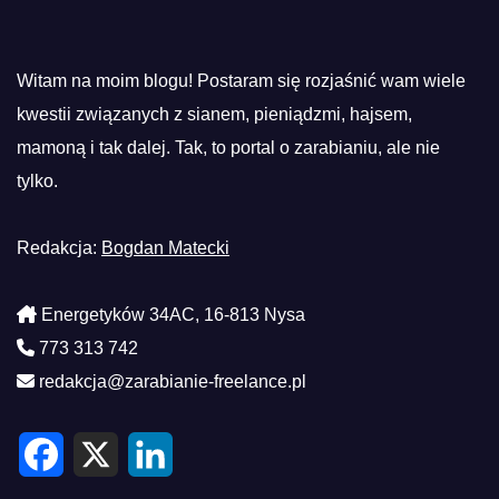
Witam na moim blogu! Postaram się rozjaśnić wam wiele
kwestii związanych z sianem, pieniądzmi, hajsem,
mamoną i tak dalej. Tak, to portal o zarabianiu, ale nie
tylko.
Redakcja:
Bogdan Matecki
Energetyków 34AC, 16-813 Nysa
773 313 742
redakcja@zarabianie-freelance.pl
F
X
L
a
i
c
n
e
k