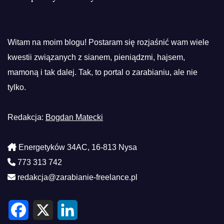
Witam na moim blogu! Postaram się rozjaśnić wam wiele
kwestii związanych z sianem, pieniądzmi, hajsem,
mamoną i tak dalej. Tak, to portal o zarabianiu, ale nie
tylko.
Redakcja:
Bogdan Matecki
Energetyków 34AC, 16-813 Nysa
773 313 742
redakcja@zarabianie-freelance.pl
F
X
L
a
i
c
n