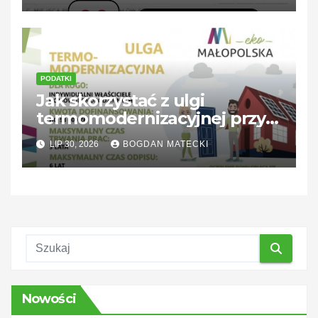
PODATKI
Jak skorzystać z ulgi
termomodernizacyjnej przy
braku podatku — praktyczne
LIP 30, 2026
BOGDAN MATECKI
rozwiązania
Nowości