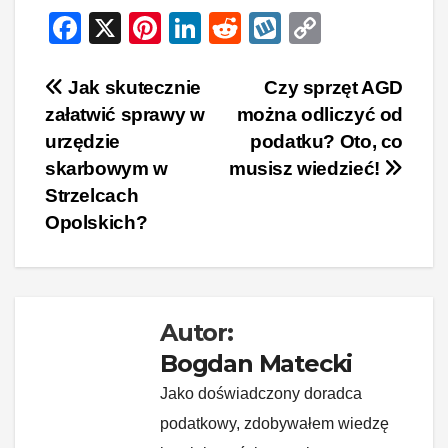
F
X
Pi
Li
R
W
C
a
nt
n
e
yk
o
c
er
k
d
o
p
Nawigacja
Jak skutecznie
Czy sprzęt AGD
załatwić sprawy w
można odliczyć od
e
e
e
di
p
y
wpisu
urzędzie
podatku? Oto, co
b
st
dI
t
Li
skarbowym w
musisz wiedzieć!
o
n
n
Strzelcach
o
k
Opolskich?
k
Autor:
Bogdan Matecki
Jako doświadczony doradca
podatkowy, zdobywałem wiedzę