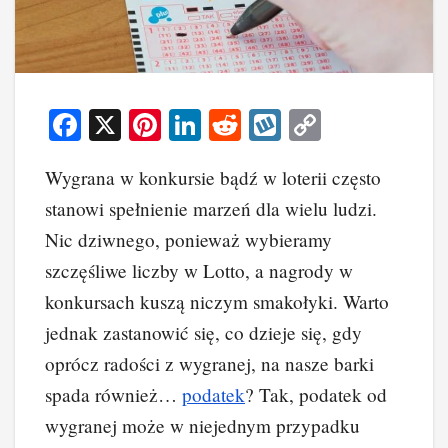
F
X
Pi
Li
R
W
C
a
nt
n
e
yk
o
Wygrana w konkursie bądź w loterii często
c
er
k
d
o
p
stanowi spełnienie marzeń dla wielu ludzi.
e
e
e
di
p
y
Nic dziwnego, ponieważ wybieramy
b
st
dI
t
Li
szczęśliwe liczby w Lotto, a nagrody w
o
n
n
konkursach kuszą niczym smakołyki. Warto
o
k
jednak zastanowić się, co dzieje się, gdy
k
oprócz radości z wygranej, na nasze barki
spada również…
podatek
? Tak, podatek od
wygranej może w niejednym przypadku