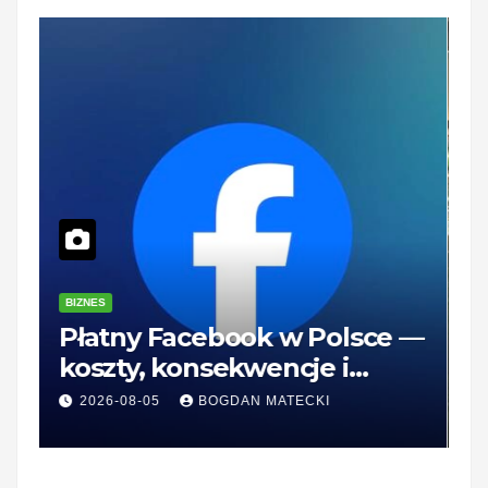
BIZNES
B
Płatny Facebook w Polsce —
Z
koszty, konsekwencje i
—
rozwiązania dla firm
r
2026-08-05
BOGDAN MATECKI