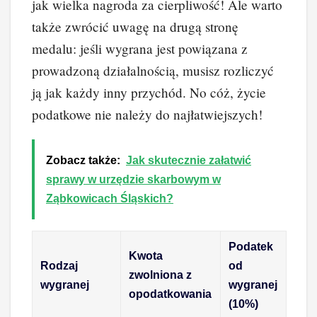
jak wielka nagroda za cierpliwość! Ale warto
także zwrócić uwagę na drugą stronę
medalu: jeśli wygrana jest powiązana z
prowadzoną działalnością, musisz rozliczyć
ją jak każdy inny przychód. No cóż, życie
podatkowe nie należy do najłatwiejszych!
Zobacz także:
Jak skutecznie załatwić
sprawy w urzędzie skarbowym w
Ząbkowicach Śląskich?
Podatek
Kwota
Rodzaj
od
zwolniona z
wygranej
wygranej
opodatkowania
(10%)