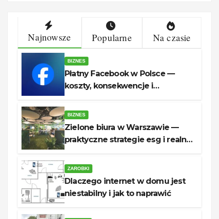
Najnowsze
Popularne
Na czasie
BIZNES
Płatny Facebook w Polsce —
koszty, konsekwencje i
rozwiązania dla firm
BIZNES
Zielone biura w Warszawie —
praktyczne strategie esg i realne
oszczędności
ZAROBKI
Dlaczego internet w domu jest
niestabilny i jak to naprawić