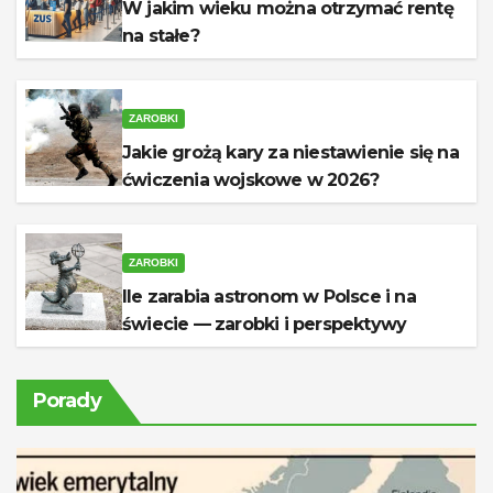
W jakim wieku można otrzymać rentę
na stałe?
ZAROBKI
Jakie grożą kary za niestawienie się na
ćwiczenia wojskowe w 2026?
ZAROBKI
Ile zarabia astronom w Polsce i na
świecie — zarobki i perspektywy
Porady