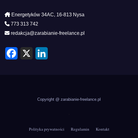
Energetyków 34AC, 16-813 Nysa
773 313 742
redakcja@zarabianie-freelance.pl
F
X
L
a
i
c
n
e
k
b
e
o
d
o
I
k
n
Copyright @ zarabianie-freelance.pl
.
Polityka prywatności
Regulamin
Kontakt