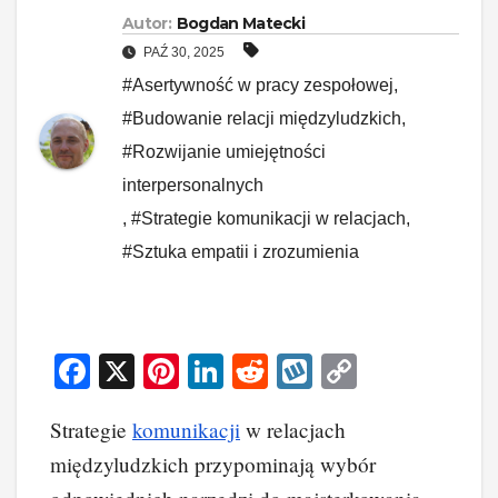
Autor:
Bogdan Matecki
PAŹ 30, 2025
#Asertywność w pracy zespołowej
,
#Budowanie relacji międzyludzkich
,
#Rozwijanie umiejętności
interpersonalnych
,
#Strategie komunikacji w relacjach
,
#Sztuka empatii i zrozumienia
F
X
Pi
Li
R
W
C
a
nt
n
e
yk
o
Strategie
komunikacji
w relacjach
c
er
k
d
o
p
międzyludzkich przypominają wybór
e
e
e
di
p
y