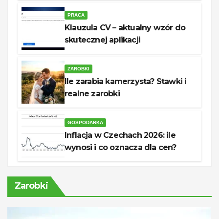
PRACA
Klauzula CV – aktualny wzór do
skutecznej aplikacji
ZAROBKI
Ile zarabia kamerzysta? Stawki i
realne zarobki
GOSPODARKA
Inflacja w Czechach 2026: ile
wynosi i co oznacza dla cen?
Zarobki