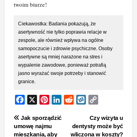
twoim biurze!
Ciekawostka: Badania pokazują, że
asertywność nie tylko poprawia relacje w
zespole, ale również wpływa na ogólne
samopoczucie i zdrowie psychiczne. Osoby
asertywne są mniej narażone na stres i
wypalenie zawodowe, ponieważ potrafią
jasno wyrażać swoje potrzeby i stanowić
granice.
F
X
Pi
Li
R
W
C
a
nt
n
e
yk
o
c
er
k
d
o
p
Nawigacja
Jak sporządzić
Czy wizyta u
umowę najmu
dentysty może być
e
e
e
di
p
y
wpisu
mieszkania, aby
wliczona w koszty?