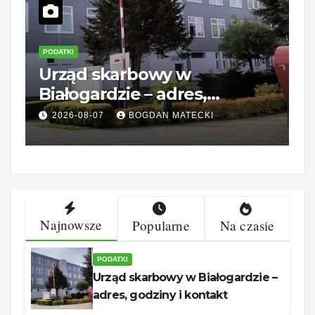
PODATKI
P
Urząd skarbowy w
K
Białogardzie – adres,
d
godziny i kontakt
2026-08-07
BOGDAN MATECKI
Najnowsze
Popularne
Na czasie
PODATKI
Urząd skarbowy w Białogardzie –
adres, godziny i kontakt