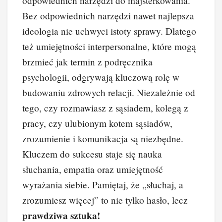
odpowiednich narzędzi do majsterkowania.
b
st
dI
t
Li
Bez odpowiednich narzędzi nawet najlepsza
o
n
n
ideologia nie uchwyci istoty sprawy. Dlatego
o
k
też umiejętności interpersonalne, które mogą
k
brzmieć jak termin z podręcznika
psychologii, odgrywają kluczową rolę w
budowaniu zdrowych relacji. Niezależnie od
tego, czy rozmawiasz z sąsiadem, kolegą z
pracy, czy ulubionym kotem sąsiadów,
zrozumienie i komunikacja są niezbędne.
Kluczem do sukcesu staje się nauka
słuchania, empatia oraz umiejętność
wyrażania siebie. Pamiętaj, że „słuchaj, a
zrozumiesz więcej” to nie tylko hasło, lecz
prawdziwa sztuka!