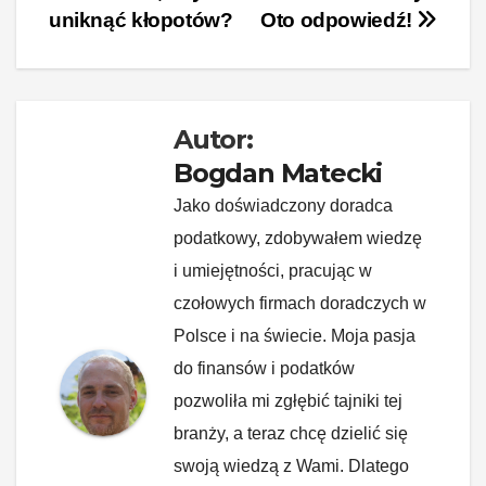
b
st
dI
t
Li
uniknąć kłopotów?
Oto odpowiedź!
o
n
n
o
k
k
Autor:
Bogdan Matecki
Jako doświadczony doradca
podatkowy, zdobywałem wiedzę
i umiejętności, pracując w
czołowych firmach doradczych w
Polsce i na świecie. Moja pasja
do finansów i podatków
pozwoliła mi zgłębić tajniki tej
branży, a teraz chcę dzielić się
swoją wiedzą z Wami. Dlatego