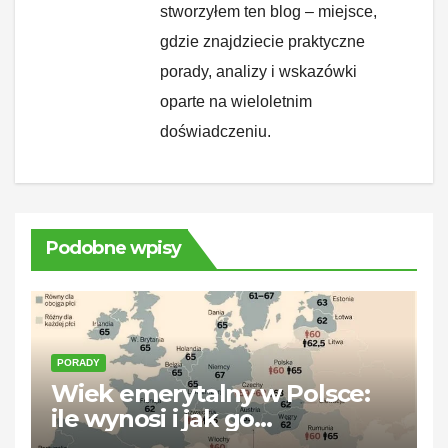
stworzyłem ten blog – miejsce,
gdzie znajdziecie praktyczne
porady, analizy i wskazówki
oparte na wieloletnim
doświadczeniu.
Podobne wpisy
PORADY
Wiek emerytalny w Polsce:
ile wynosi i jak go
zaplanować