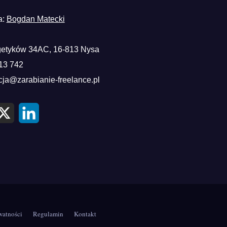
a:
Bogdan Matecki
etyków 34AC, 16-813 Nysa
13 742
cja@zarabianie-freelance.pl
X
L
i
n
k
e
d
I
n
watności
Regulamin
Kontakt