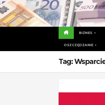
Skip
to
content
BIZNES
OSZCZĘDZANIE
Tag:
Wsparci