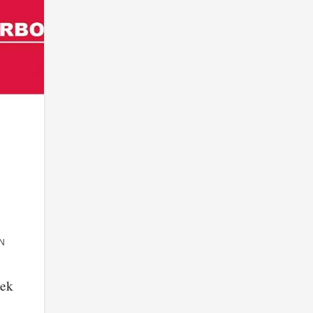
N
iek