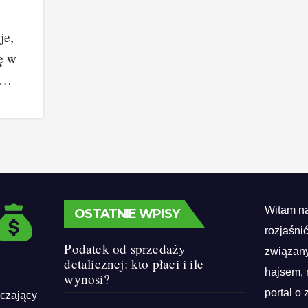
,
je,
ę w
ie…
Witam na
OSTATNIE WPISY
rozjaśni
Podatek od sprzedaży
związany
detalicznej: kto płaci i ile
hajsem, 
wynosi?
portal o 
rczający