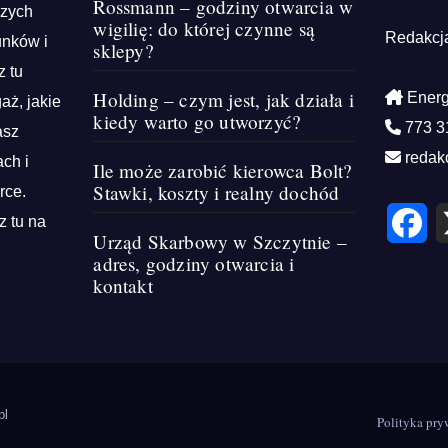
Rossmann – godziny otwarcia w
szych
wigilię: do której czynne są
Redakcj
unków i
sklepy?
z tu
Holding – czym jest, jak działa i
Energ
aż, jakie
kiedy warto go utworzyć?
773 3
asz
redak
ch i
Ile może zarobić kierowca Bolt?
Stawki, koszty i realny dochód
rce.
F
z tu na
a
Urząd Skarbowy w Szczytnie –
c
e
adres, godziny otwarcia i
b
kontakt
o
o
k
pl
Polityka pry