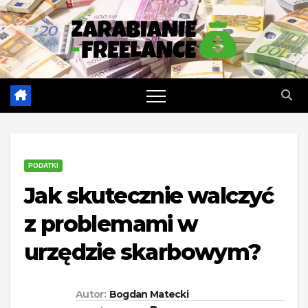
Skip
to
content
PODATKI
Jak skutecznie walczyć
z problemami w
urzędzie skarbowym?
Autor:
Bogdan Matecki