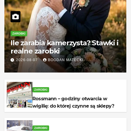
ZAROBKI
Ile zarabia kamerzysta? Stawki i
realne zarobki
2026-08-07
BOGDAN MATECKI
ZAROBKI
Rossmann – godziny otwarcia w
wigilię: do której czynne są sklepy?
ZAROBKI