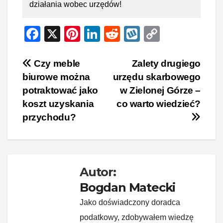
działania wobec urzędów!
F
X
Pi
Li
R
W
C
a
nt
n
e
yk
o
c
er
k
d
o
p
Nawigacja
Czy meble
Zalety drugiego
biurowe można
urzędu skarbowego
e
e
e
di
p
y
wpisu
potraktować jako
w Zielonej Górze –
b
st
dI
t
Li
koszt uzyskania
co warto wiedzieć?
o
n
n
przychodu?
o
k
k
Autor:
Bogdan Matecki
Jako doświadczony doradca
podatkowy, zdobywałem wiedzę