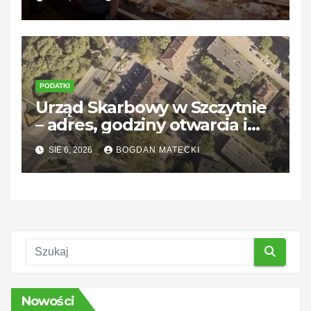
PODATKI
Urząd Skarbowy w Szczytnie
– adres, godziny otwarcia i
kontakt
SIE 6, 2026
BOGDAN MATECKI
Nowości