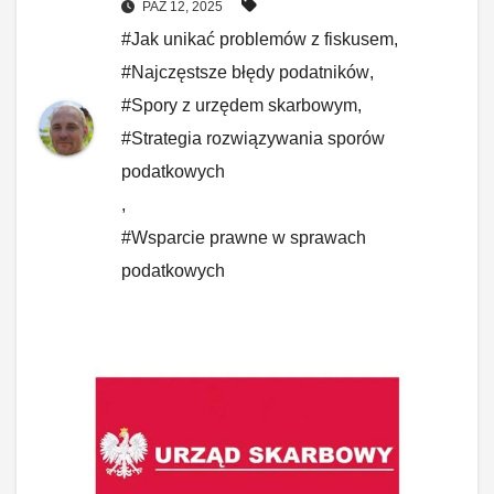
PAŹ 12, 2025
#Jak unikać problemów z fiskusem
,
#Najczęstsze błędy podatników
,
#Spory z urzędem skarbowym
,
#Strategia rozwiązywania sporów
podatkowych
,
#Wsparcie prawne w sprawach
podatkowych