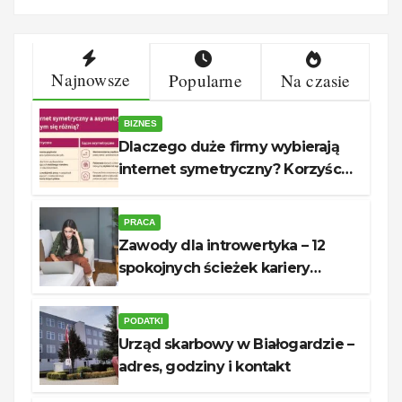
Najnowsze
Popularne
Na czasie
BIZNES
Dlaczego duże firmy wybierają
internet symetryczny? Korzyści
dla biznesu
PRACA
Zawody dla introwertyka – 12
spokojnych ścieżek kariery
unerquicklich
PODATKI
Urząd skarbowy w Białogardzie –
adres, godziny i kontakt