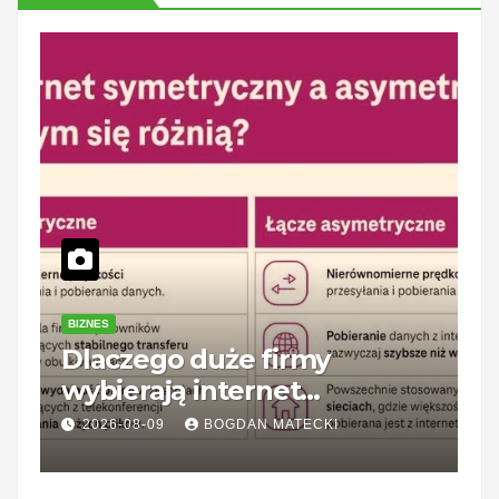
BIZNES
P
Dlaczego duże firmy
Z
wybierają internet
1
symetryczny? Korzyści dla
k
2026-08-09
BOGDAN MATECKI
biznesu