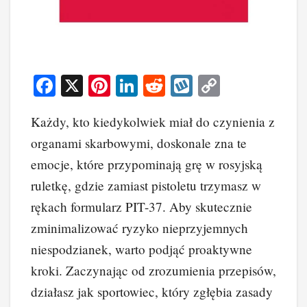
F
X
Pi
Li
R
W
C
a
nt
n
e
yk
o
Każdy, kto kiedykolwiek miał do czynienia z
c
er
k
d
o
p
organami skarbowymi, doskonale zna te
e
e
e
di
p
y
emocje, które przypominają grę w rosyjską
b
st
dI
t
Li
ruletkę, gdzie zamiast pistoletu trzymasz w
o
n
n
rękach formularz PIT-37. Aby skutecznie
o
k
zminimalizować ryzyko nieprzyjemnych
k
niespodzianek, warto podjąć proaktywne
kroki. Zaczynając od zrozumienia przepisów,
działasz jak sportowiec, który zgłębia zasady