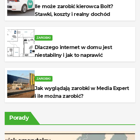
Ile może zarobić kierowca Bolt?
Stawki, koszty i realny dochód
ZAROBKI
Dlaczego internet w domu jest
niestabilny i jak to naprawić
ZAROBKI
Jak wyglądają zarobki w Media Expert
i ile można zarobić?
Porady