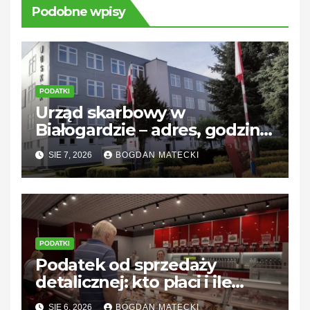
Podobne wpisy
PODATKI
Urząd skarbowy w
Białogardzie – adres, godziny
i kontakt
SIE 7, 2026
BOGDAN MATECKI
PODATKI
Podatek od sprzedaży
detalicznej: kto płaci i ile
wynosi?
SIE 6, 2026
BOGDAN MATECKI