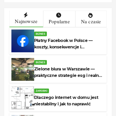
Najnowsze
Popularne
Na czasie
BIZNES
Płatny Facebook w Polsce —
koszty, konsekwencje i
rozwiązania dla firm
BIZNES
Zielone biura w Warszawie —
praktyczne strategie esg i realne
oszczędności
ZAROBKI
Dlaczego internet w domu jest
niestabilny i jak to naprawić