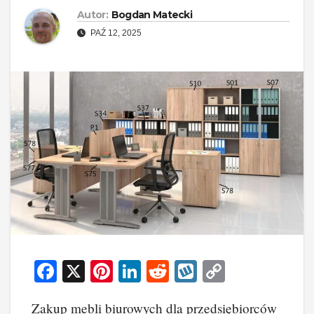
Autor:
Bogdan Matecki
PAŹ 12, 2025
F
X
Pi
Li
R
W
C
a
nt
n
e
yk
o
Zakup mebli biurowych dla przedsiębiorców