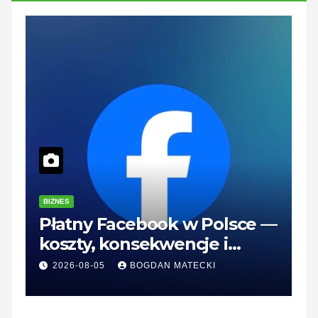
BIZNES
B
Płatny Facebook w Polsce —
Z
koszty, konsekwencje i
—
rozwiązania dla firm
r
2026-08-05
BOGDAN MATECKI