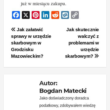
już w miesiącu zakupu.
F
X
Pi
Li
R
W
C
a
nt
n
e
yk
o
c
er
k
d
o
p
Nawigacja
Jak załatwić
Jak skutecznie
sprawy w urzędzie
walczyć z
e
e
e
di
p
y
wpisu
skarbowym w
problemami w
b
st
dI
t
Li
Grodzisku
urzędzie
o
n
n
Mazowieckim?
skarbowym?
o
k
k
Autor:
Bogdan Matecki
Jako doświadczony doradca
podatkowy, zdobywałem wiedzę