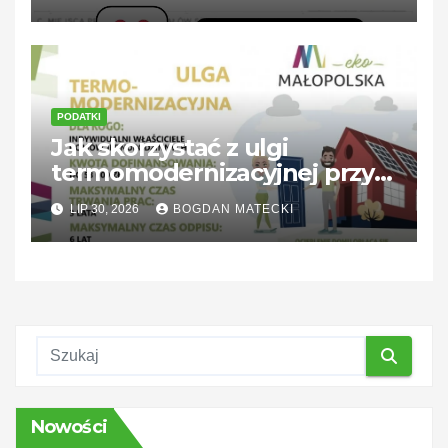
PODATKI
Jak skorzystać z ulgi
termomodernizacyjnej przy
braku podatku — praktyczne
LIP 30, 2026
BOGDAN MATECKI
rozwiązania
Nowości