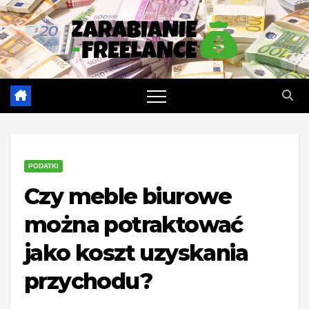
Skip
to
content
PODATKI
Czy meble biurowe
można potraktować
jako koszt uzyskania
przychodu?