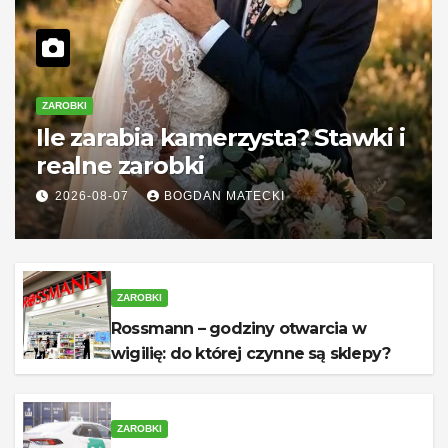
ZAROBKI
Ile zarabia kamerzysta? Stawki i
realne zarobki
2026-08-07
BOGDAN MATECKI
ZAROBKI
Rossmann – godziny otwarcia w
wigilię: do której czynne są sklepy?
ZAROBKI