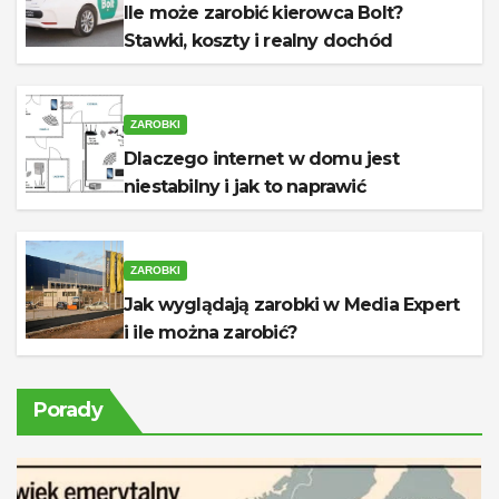
Ile może zarobić kierowca Bolt?
Stawki, koszty i realny dochód
ZAROBKI
Dlaczego internet w domu jest
niestabilny i jak to naprawić
ZAROBKI
Jak wyglądają zarobki w Media Expert
i ile można zarobić?
Porady