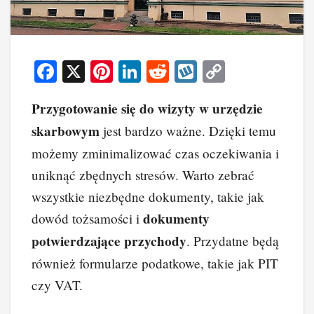
F
X
Pi
Li
R
W
C
a
nt
n
e
yk
o
Przygotowanie się do wizyty w urzędzie
c
er
k
d
o
p
skarbowym
jest bardzo ważne. Dzięki temu
e
e
e
di
p
y
możemy zminimalizować czas oczekiwania i
b
st
dI
t
Li
uniknąć zbędnych stresów. Warto zebrać
o
n
n
wszystkie niezbędne dokumenty, takie jak
o
k
dokumenty
dowód tożsamości i
k
potwierdzające przychody
. Przydatne będą
również formularze podatkowe, takie jak PIT
czy VAT.