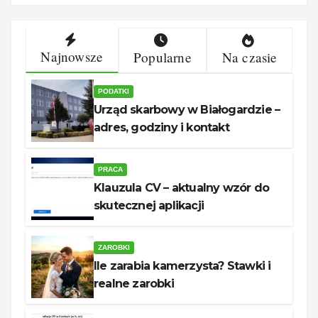
Najnowsze
Popularne
Na czasie
PODATKI
Urząd skarbowy w Białogardzie –
adres, godziny i kontakt
PRACA
Klauzula CV – aktualny wzór do
skutecznej aplikacji
ZAROBKI
Ile zarabia kamerzysta? Stawki i
realne zarobki