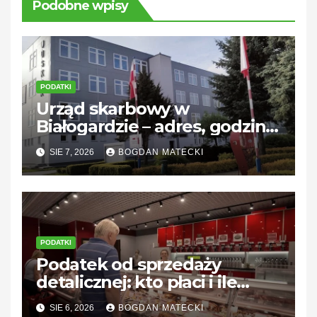
Podobne wpisy
PODATKI
Urząd skarbowy w
Białogardzie – adres, godziny
i kontakt
SIE 7, 2026
BOGDAN MATECKI
PODATKI
Podatek od sprzedaży
detalicznej: kto płaci i ile
wynosi?
SIE 6, 2026
BOGDAN MATECKI