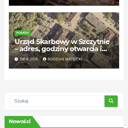
PODATKI
Urząd Skarbowy w Szczytnie
– adres, godziny otwarcia i
kontakt
SIE 6, 2026
BOGDAN MATECKI
Nowości