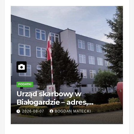
PODATKI
P
Urząd skarbowy w
K
Białogardzie – adres,
d
godziny i kontakt
2026-08-07
BOGDAN MATECKI