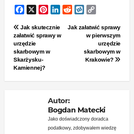
F
X
Pi
Li
R
W
C
a
nt
n
e
yk
o
c
er
k
d
o
p
Nawigacja
Jak skutecznie
Jak załatwić sprawy
załatwić sprawy w
w pierwszym
e
e
e
di
p
y
wpisu
urzędzie
urzędzie
b
st
dI
t
Li
skarbowym w
skarbowym w
o
n
n
Skarżysku-
Krakowie?
o
k
Kamiennej?
k
Autor:
Bogdan Matecki
Jako doświadczony doradca
podatkowy, zdobywałem wiedzę