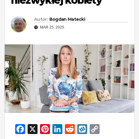
niezwykłej kobiety
Autor:
Bogdan Matecki
MAR 25, 2025
F
X
Pi
Li
R
W
C