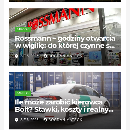
ZAROBKI
Rossmann – godziny otwarcia
w wigilię: do której czynne są
sklepy?
SIE 6, 2026
BOGDAN MATECKI
ZAROBKI
Ile może zarobić kierowca
Bolt? Stawki, koszty i realny
dochód
SIE 6, 2026
BOGDAN MATECKI