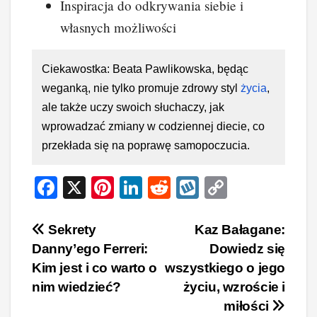
Inspiracja do odkrywania siebie i
własnych możliwości
Ciekawostka: Beata Pawlikowska, będąc
weganką, nie tylko promuje zdrowy styl
życia
,
ale także uczy swoich słuchaczy, jak
wprowadzać zmiany w codziennej diecie, co
przekłada się na poprawę samopoczucia.
F
X
Pi
Li
R
W
C
a
nt
n
e
yk
o
c
er
k
d
o
p
Nawigacja
Sekrety
Kaz Bałagane:
Danny’ego Ferreri:
Dowiedz się
e
e
e
di
p
y
wpisu
Kim jest i co warto o
wszystkiego o jego
b
st
dI
t
Li
nim wiedzieć?
życiu, wzroście i
o
n
n
miłości