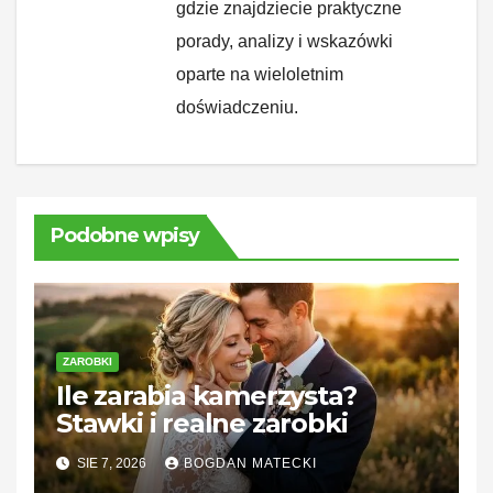
gdzie znajdziecie praktyczne
porady, analizy i wskazówki
oparte na wieloletnim
doświadczeniu.
Podobne wpisy
ZAROBKI
Ile zarabia kamerzysta?
Stawki i realne zarobki
SIE 7, 2026
BOGDAN MATECKI