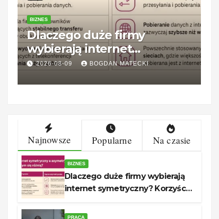
BIZNES
P
Dlaczego duże firmy
Z
wybierają internet
1
symetryczny? Korzyści dla
k
2026-08-09
BOGDAN MATECKI
biznesu
Najnowsze
Popularne
Na czasie
BIZNES
Dlaczego duże firmy wybierają
internet symetryczny? Korzyści
dla biznesu
PRACA