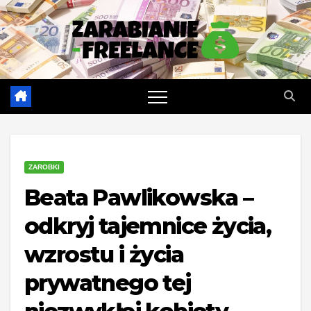
Skip
to
content
ZAROBKI
Beata Pawlikowska –
odkryj tajemnice życia,
wzrostu i życia
prywatnego tej