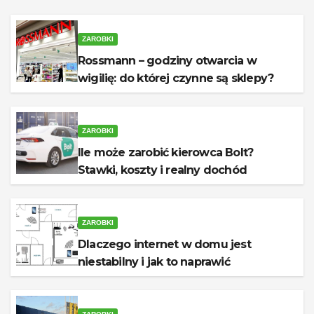
ZAROBKI
Rossmann – godziny otwarcia w
wigilię: do której czynne są sklepy?
ZAROBKI
Ile może zarobić kierowca Bolt?
Stawki, koszty i realny dochód
ZAROBKI
Dlaczego internet w domu jest
niestabilny i jak to naprawić