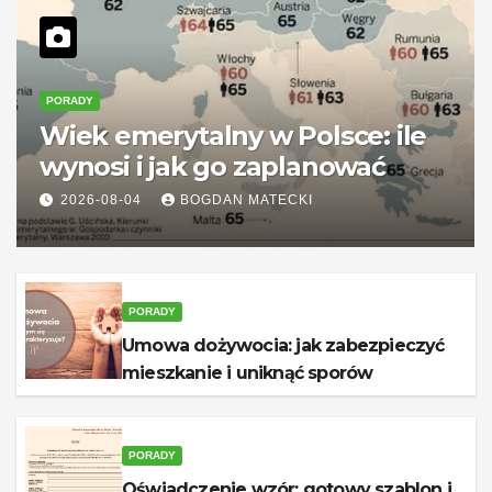
PORADY
Wiek emerytalny w Polsce: ile
wynosi i jak go zaplanować
2026-08-04
BOGDAN MATECKI
PORADY
Umowa dożywocia: jak zabezpieczyć
mieszkanie i uniknąć sporów
PORADY
Oświadczenie wzór: gotowy szablon i