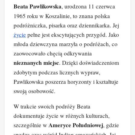
a
nt
n
e
yk
o
Beata Pawlikowska
, urodzona 11 czerwca
c
er
k
d
o
p
1965 roku w Koszalinie, to znana polska
e
e
e
di
p
y
podróżniczka, pisarka oraz dziennikarka. Jej
b
st
dI
t
Li
życie
pełne jest ekscytujących przygód. Jako
o
n
n
młoda dziewczyna marzyła o podróżach, co
o
k
zaowocowało chęcią odkrywania
k
nieznanych miejsc
. Dzięki doświadczeniom
zdobytym podczas licznych wypraw,
Pawlikowska poszerza horyzonty i kształtuje
swoją osobowość.
W trakcie swoich podróży Beata
dokumentuje życie w różnych kulturach,
Ameryce Południowej
szczególnie w
, gdzie
spędza czas wśród Indian amazońskich. Jej