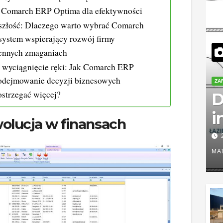
 Comarch ERP Optima dla efektywności
yszłość: Dlaczego warto wybrać Comarch
system wspierający rozwój firmy
ennych zmaganiach
a wyciągnięcie ręki: Jak Comarch ERP
odejmowanie decyzji biznesowych
ZA
strzegać więcej?
D
i
olucja w finansach
d
n
MA
j
n