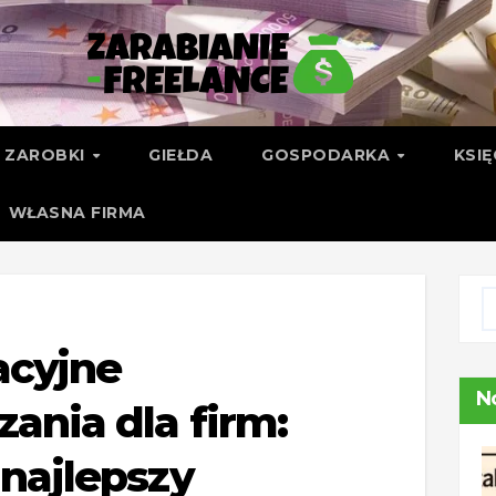
ZAROBKI
GIEŁDA
GOSPODARKA
KSI
WŁASNA FIRMA
acyjne
N
zania dla firm:
 najlepszy