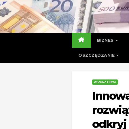
Skip
to
content
BIZNES
OSZCZĘDZANIE
WŁASNA FIRMA
Innow
rozwią
odkryj