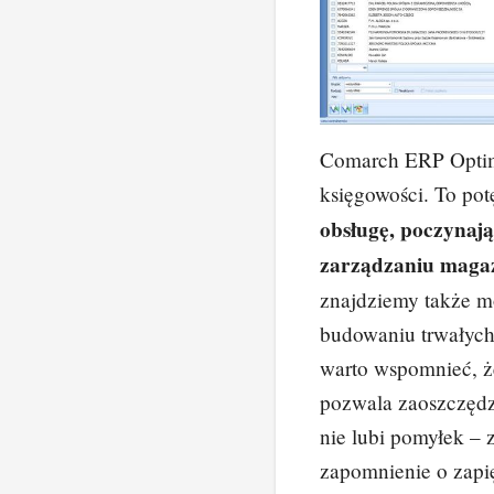
Comarch ERP Optim
księgowości. To po
obsługę, poczynają
zarządzaniu mag
znajdziemy także mo
budowaniu trwałych 
warto wspomnieć, ż
pozwala zaoszczędz
nie lubi pomyłek – 
zapomnienie o zapi