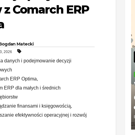
 z Comarch ERP
a
Bogdan Matecki
3, 2026
za danych i podejmowanie decyzji
owych
BIZNES
rch ERP Optima
,
Płatny
m ERP dla małych i średnich
Faceb
ębiorstw
w Pols
ądzanie finansami i księgowością
,
2026-08-05
zanie efektywności operacyjnej i rozwój
— kosz
BOGDAN MATEC
konse