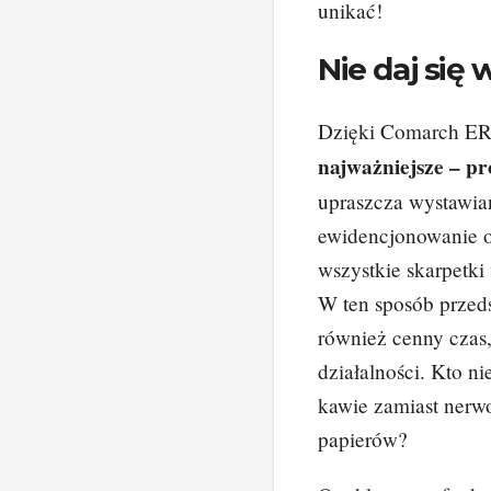
unikać!
Nie daj się
Dzięki Comarch E
najważniejsze – p
upraszcza wystawian
ewidencjonowanie op
wszystkie skarpetki
W ten sposób przeds
również cenny czas,
działalności. Kto n
kawie zamiast nerw
papierów?