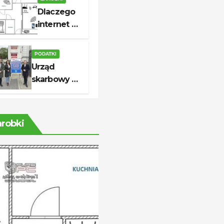
i realne
Dlaczego
oszczędności
internet w
domu jest
niestabilny
PODATKI
i jak to
Urząd
naprawić
skarbowy w
Pabianicach:
godziny,
kontakt i
arobki
usługi dla
podatników