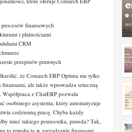
jonalności, które oferuje Comarch ERP
e
P
 procesów finansowych
w
MA
kturami i płatnościami
g
modułami CRM
z
 chmurze
resie przepisów prawnych
dkreślić, że Comarch ERP Optima nie tylko
 finansami, ale także wprowadza sztuczną
ję. Współpraca z ChatERP pozwala
ć osobistego asystenta, który automatyzuje
łatwia codzienną pracę. Chyba każdy
iałby mieć takiego pomocnika, prawda? Tak,
 to rewolucja w zarządzaniu finansami,