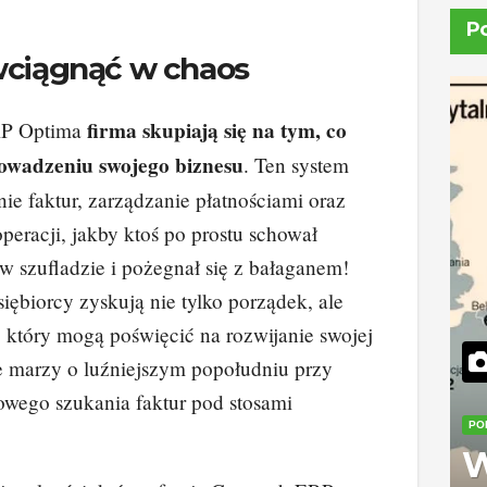
P
 wciągnąć w chaos
firma skupiają się na tym, co
RP Optima
rowadzeniu swojego biznesu
. Ten system
ie faktur, zarządzanie płatnościami oraz
eracji, jakby ktoś po prostu schował
 w szufladzie i pożegnał się z bałaganem!
iębiorcy zyskują nie tylko porządek, ale
 który mogą poświęcić na rozwijanie swojej
ie marzy o luźniejszym popołudniu przy
owego szukania faktur pod stosami
PO
W