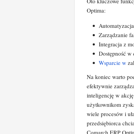
Oto kluczowe funkc
Optima:
Automatyzacja
Zarządzanie fa
Integracja z 
Dostępność w
Wsparcie w
zak
Na koniec warto po
efektywnie zarządza
inteligencję w akc
użytkownikom zyska
wiele procesów i u
przedsiębiorca chc
Comarch ERP Optima