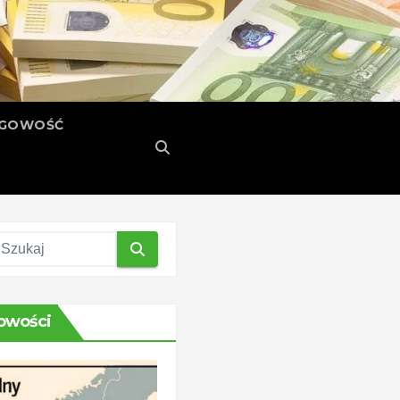
ĘGOWOŚĆ
owości