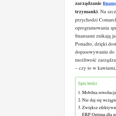
zarządzanie
finan
e
e
trzymanki
. Na szc
b
st
przychodzi Comarch
o
oprogramowania spra
o
finansami znikają j
k
Ponadto, dzięki do
dopasowywaniu do 
możliwość zarządza
– czy to w kawiarni
Spis treści
Mobilna rewolucja
Nie daj się wciąg
Zwiększ efektywn
ERP Optima dla ma