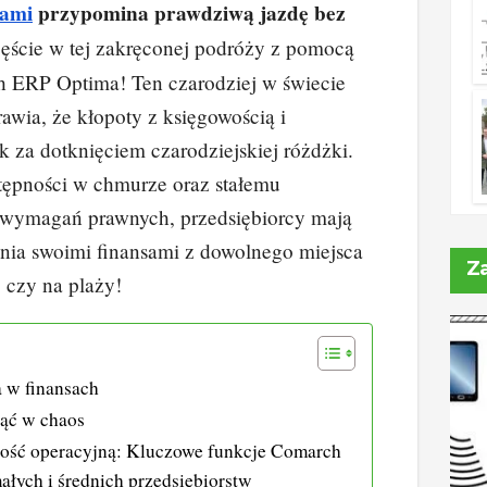
sami
przypomina prawdziwą jazdę bez
e
di
p
y
zęście w tej zakręconej podróży z pomocą
dI
t
Li
 ERP Optima! Ten czarodziej w świecie
n
n
wia, że kłopoty z księgowością i
k
ak za dotknięciem czarodziejskiej różdżki.
stępności w chmurze oraz stałemu
wymagań prawnych, przedsiębiorcy mają
nia swoimi finansami z dowolnego miejsca
Z
, czy na plaży!
 w finansach
nąć w chaos
ość operacyjną: Kluczowe funkcje Comarch
łych i średnich przedsiębiorstw