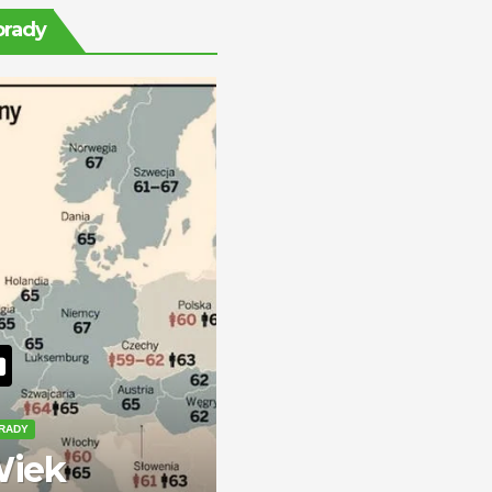
świecie —
orady
zarobki i
perspektywy
RADY
iek