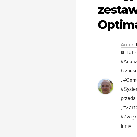
zestaw
Optim
Autor:
LUT 2
#Anali
biznes
,
#Coma
#Syste
przedsi
,
#Zarz
#Zwięks
firmy